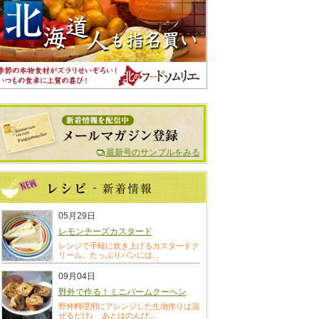
最新号のサンプルをみる
05月29日
レモンチーズカスタード
レンジで手軽に炊き上げるカスタードク
リーム。たっぷりパンには...
09月04日
野外で作る！ミニバームクーヘン
野外料理用にアレンジした生地作りは混
ぜるだけ♪ あとはのんび...