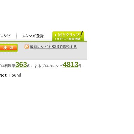
最新レシピをRSSで購読する
363
4813
プロ料理家
名によるプロのレシピ
件