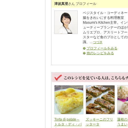
津波真澄
さん プロフィール
ベジスタイル・コーディネー
腸をきれいにする料理教室
Masumi's Kitchen主宰。
ューティープランナーのほか
ムリエプロ、アスリートフー
スターなど食のプロとしての
識、...
つづき
プロフィールをみる
他のレシピをみる
Torta di patate～
ズッキーニのフリ
蓮根の
トルタ・ディ・パ
ッタータ
うまい