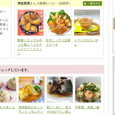
津波真澄
さん の新着レシピ （全
21
件）
ター
インナービ
野菜ソ
ドマイ
知
酵素シロップを作
甘辛こってり豆腐
トマトのガスパチ
った後に＊グルテ
ステーキ
ョ
ンフリー＊マフィ
ン
もち米しゅ
簡単鯖缶のホット
鯖としめじ、長ネ
中華風 海老ご飯
サンド（モンティ
ギの白ワイン蒸し