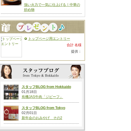
強い火力で一気に仕上げる！中華の
炒め物
トップページ用エントリー
合計 名様
提供：
スタッフBLOG from Hokkaido
01月18日
有機JAS牛肉「ジビーフ」
スタッフBLOG from Tokyo
02月01日
新年会のおみやげ その2