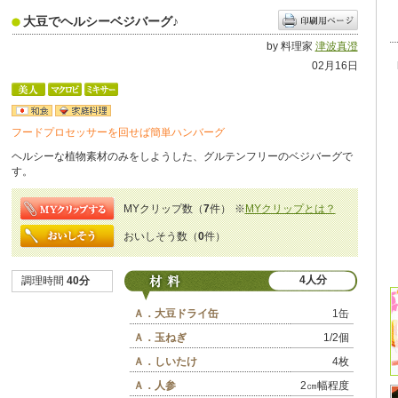
大豆でヘルシーベジバーグ♪
by 料理家
津波真澄
02月16日
フードプロセッサーを回せば簡単ハンバーグ
ヘルシーな植物素材のみをしようした、グルテンフリーのベジバーグで
す。
MYクリップ数（
7
件）
※
MYクリップとは？
おいしそう数（
0
件）
4人分
調理時間
40分
Ａ．大豆ドライ缶
1缶
Ａ．玉ねぎ
1/2個
Ａ．しいたけ
4枚
Ａ．人参
2㎝幅程度