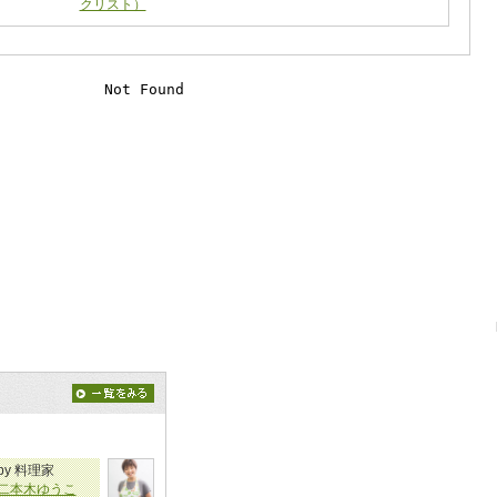
クリスト）
by 料理家
二本木ゆうこ