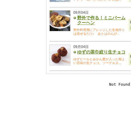
09月04日
野外で作る！ミニバーム
クーヘン
野外料理用にアレンジした生地作り
は混ぜるだけ♪ あとはのんび...
09月04日
ゆずの茶巾絞り生チョコ
ゆずピールとみかん蜜が入った程よ
い苦味の生チョコ。ソーテルヌ...