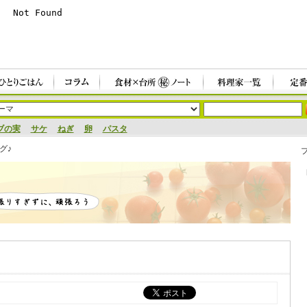
ブの実
サケ
ねぎ
卵
パスタ
グ♪