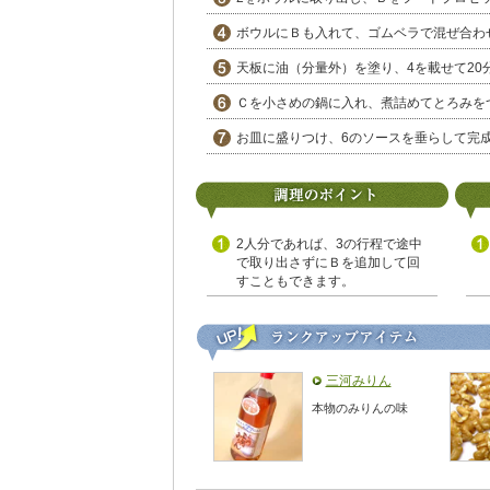
ボウルにＢも入れて、ゴムベラで混ぜ合わ
天板に油（分量外）を塗り、4を載せて20
Ｃを小さめの鍋に入れ、煮詰めてとろみを
お皿に盛りつけ、6のソースを垂らして完
2人分であれば、3の行程で途中
で取り出さずにＢを追加して回
すこともできます。
三河みりん
本物のみりんの味