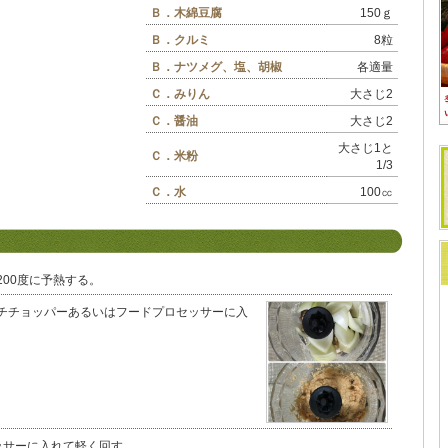
Ｂ．木綿豆腐
150ｇ
Ｂ．クルミ
8粒
Ｂ．ナツメグ、塩、胡椒
各適量
Ｃ．みりん
大さじ2
Ｃ．醤油
大さじ2
大さじ1と
Ｃ．米粉
1/3
Ｃ．水
100㏄
00度に予熱する。
チチョッパーあるいはフードプロセッサーに入
ッサーに入れて軽く回す。