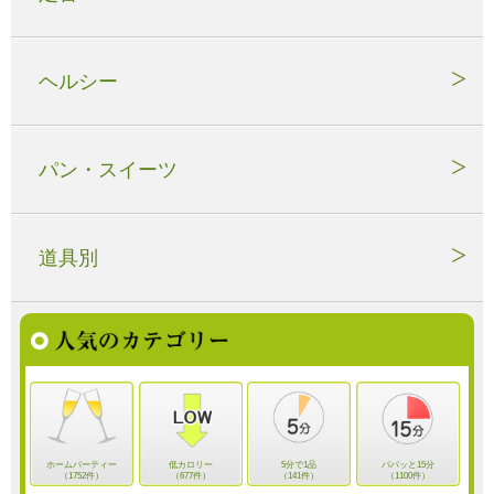
ヘルシー
パン・スイーツ
道具別
ホームパーティー
低カロリー
5分で1品
パパッと15分
（1752件）
（677件）
（141件）
（1100件）