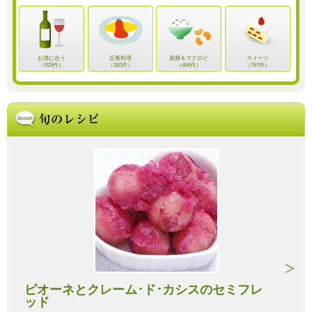
お酒に合う
定番料理
薬膳＆マクロビ
スイーツ
（929件）
（282件）
（404件）
（767件）
ピオーネとクレーム･ド･カシスのセミフレ
ッド