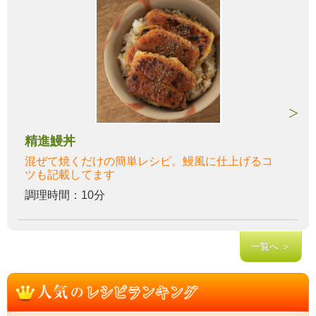
精進鰻丼
混ぜて焼くだけの簡単レシピ。鰻風に仕上げるコ
ツも記載してます
調理時間：10分
一覧へ ＞