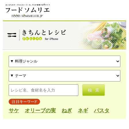
サケ
オリーブの実
ねぎ
ネギ
パスタ