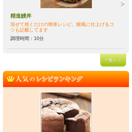
精進鰻丼
混ぜて焼くだけの簡単レシピ。鰻風に仕上げるコ
ツも記載してます
調理時間：10分
一覧へ ＞