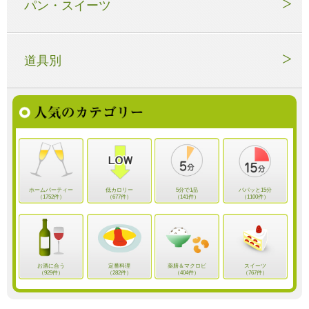
パン・スイーツ
道具別
ホームパーティー
低カロリー
5分で1品
パパッと15分
（1752件）
（677件）
（141件）
（1100件）
お酒に合う
定番料理
薬膳＆マクロビ
スイーツ
（929件）
（282件）
（404件）
（767件）