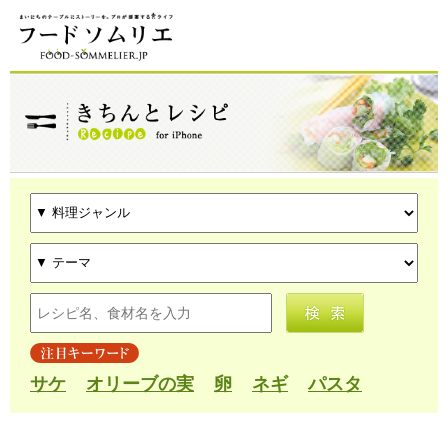
サケ
オリーブの実
卵
ネギ
パスタ