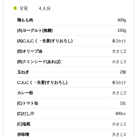
４人分
鶏もも肉
400g
(A)ヨーグルト(無糖)
150g
(A)にんにく・生姜(すりおろし)
各1かけ
(B)オリーブ油
大さじ2
(B)クミンシード(あれば)
小さじ1
玉ねぎ
2個
にんにく・生姜(すりおろし)
各1かけ
カレー粉
大さじ2
(C)トマト缶
1缶
(C)だし汁
400cc
(C)塩糀
小さじ1
赤味噌
大さじ1