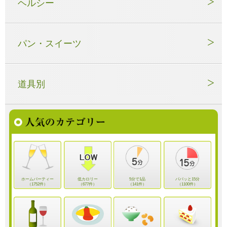
ヘルシー
パン・スイーツ
道具別
ホームパーティー
低カロリー
5分で1品
パパッと15分
（1752件）
（677件）
（141件）
（1100件）