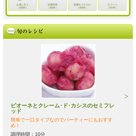
お酒に合う
定番料理
薬膳＆マクロビ
スイーツ
（929件）
（282件）
（404件）
（767件）
ピオーネとクレーム･ド･カシスのセミフレ
ッド
簡単で一口タイプなのでパーティーにもおすす
め！
調理時間：10分