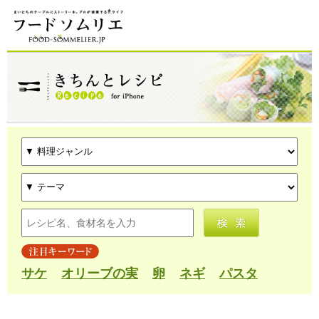
サケ
オリーブの実
卵
ネギ
パスタ