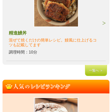
精進鰻丼
混ぜて焼くだけの簡単レシピ。鰻風に仕上げるコ
ツも記載してます
調理時間：10分
一覧へ ＞