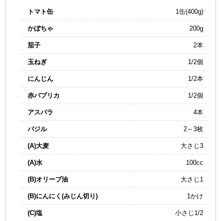
トマト缶
1缶(400g)
かぼちゃ
200g
茄子
2本
玉ねぎ
1/2個
にんじん
1/2本
赤パプリカ
1/2個
アスパラ
4本
バジル
2～3枚
(A)大麦
大さじ3
(A)水
100cc
(B)オリーブ油
大さじ1
(B)にんにく(みじん切り)
1かけ
(C)塩
小さじ1/2