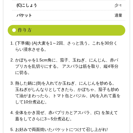
(C)こしょう
少々
バケット
適量
(下準備) (A)大麦を1～2回、さっと洗う。これを30分く
らい浸水させる。
かぼちゃを1.5cm角に、茄子、玉ねぎ、にんじん、赤パ
プリカを乱切りにする。 アスパラは筋を取り、縦4等分
に切る。
熱した鍋に(B)を入れてか玉ねぎ、にんじんを炒める。
玉ねぎがしんなりとしてきたら、かぼちゃ、茄子も炒め
て油がまわったら、トマト缶とバジル、(A)を入れて蓋を
して10分煮込む。
全体をかき混ぜ、赤パプリカとアスパラ、(C) を加えて
蓋をしてさらに3～5分煮込む。
お好みで両面焼いたバケットにつけて召し上がれ!