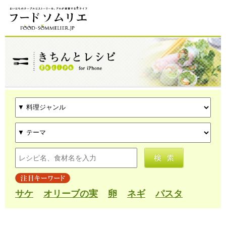
サケ
オリーブの実
卵
ネギ
パスタ