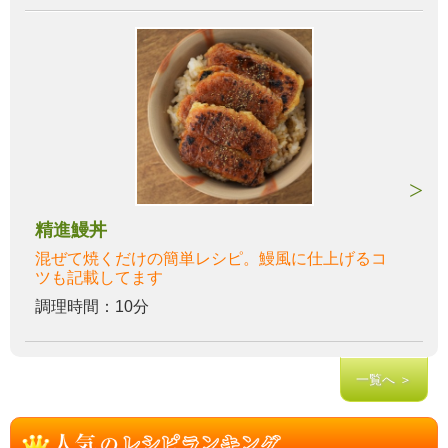
精進鰻丼
混ぜて焼くだけの簡単レシピ。鰻風に仕上げるコ
ツも記載してます
調理時間：10分
一覧へ ＞