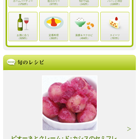
ホームパーティー
低カロリー
5分で1品
パパッと15分
（1752件）
（677件）
（141件）
（1100件）
お酒に合う
定番料理
薬膳＆マクロビ
スイーツ
（929件）
（282件）
（404件）
（767件）
ピオーネとクレーム･ド･カシスのセミフレ