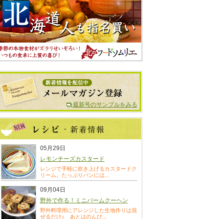
最新号のサンプルをみる
05月29日
レモンチーズカスタード
レンジで手軽に炊き上げるカスタードク
リーム。たっぷりパンには...
09月04日
野外で作る！ミニバームクーヘン
野外料理用にアレンジした生地作りは混
ぜるだけ♪ あとはのんび...