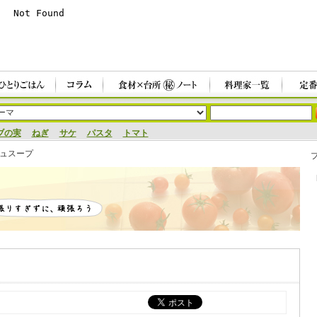
ブの実
ねぎ
サケ
パスタ
トマト
ュスープ