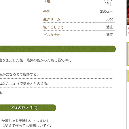
（塩
1/4）
牛乳
250cc～
生クリーム
50cc
塩・こしょう
適宜
ピスタチオ
適宜
塩をまぶした後、蒸気のあがった蒸し器でやわ
らかになるまで撹拌する。
ば塩こしょうで味をととのえる。
る。
かぼちゃを美味しいさつまいも
に変えて作っても美味しいです♪