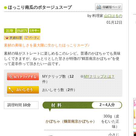
ほっこり南瓜のポタージュスープ
by 料理家
山口はるの
01月12日
素材の美味しさを最大限に生かしたほっこりスープ♪
素材の味がストレートに楽しめるこのレシピ。普通のかぼちゃでも美味
しくできますが、ねっとりとした甘さが特徴の”鶴首南京かぼちゃ”を使
って是非作って頂きたい一品です。
MYクリップ数（
12
※
MYクリップとは？
件）
おいしそう数（
2
件）
2～4人分
調理時間
10分
300g（皮
かぼちゃ（鶴首南京かぼちゃ）
をむいた正
味）
小さじ