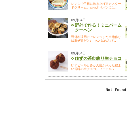
レンジで手軽に炊き上げるカスター
ドクリーム。たっぷりパンには...
09月04日
野外で作る！ミニバーム
クーヘン
野外料理用にアレンジした生地作り
は混ぜるだけ♪ あとはのんび...
09月04日
ゆずの茶巾絞り生チョコ
ゆずピールとみかん蜜が入った程よ
い苦味の生チョコ。ソーテルヌ...