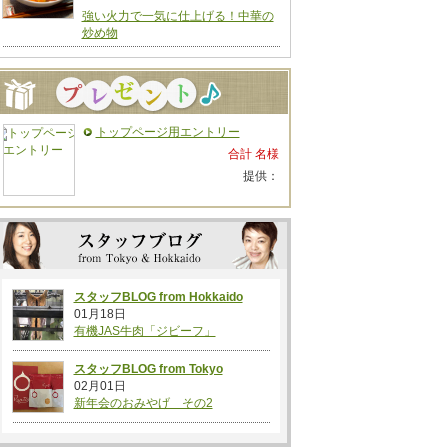
強い火力で一気に仕上げる！中華の
炒め物
トップページ用エントリー
合計 名様
提供：
スタッフBLOG from Hokkaido
01月18日
有機JAS牛肉「ジビーフ」
スタッフBLOG from Tokyo
02月01日
新年会のおみやげ その2