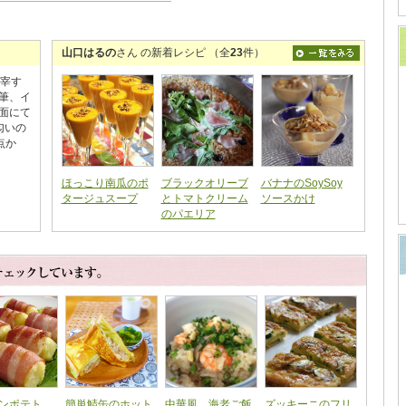
山口はるの
さん の新着レシピ （全
23
件）
を主宰す
筆、イ
面にて
匂いの
点か
ほっこり南瓜のポ
ブラックオリーブ
バナナのSoySoy
タージュスープ
とトマトクリーム
ソースかけ
のパエリア
ンポテト
簡単鯖缶のホット
中華風 海老ご飯
ズッキーニのフリ