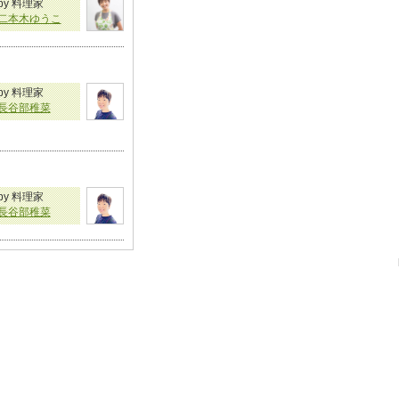
by 料理家
二本木ゆうこ
by 料理家
長谷部稚菜
by 料理家
長谷部稚菜