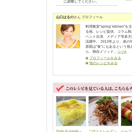
に調整してください。
山口はるの
さん プロフィール
料理教室"spring' kitchen"
る他、レシピ提供、コラム執
ベント出演、メディア等多方
活躍中。 2013年より、体の
原因は"食"にもあるという視
ら、独自メソッド...
つづき
プロフィールをみる
他のレシピをみる
Torta di patate～
ごぼうとレーズン
ベーコ