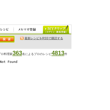
最新レシピをRSSで購読する
363
4813
プロ料理家
名によるプロのレシピ
件