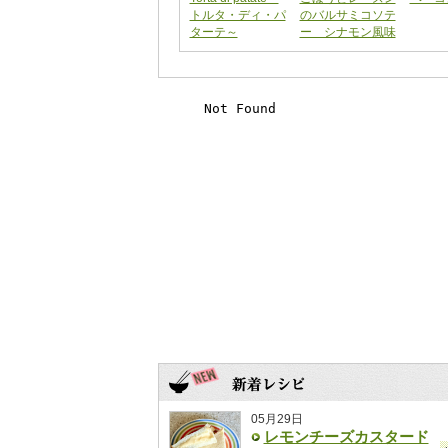
トルタ・ディ・パ
のバルサミコソテ
ターテ～
ー シナモン風味
05月29日
レモンチーズカスタード