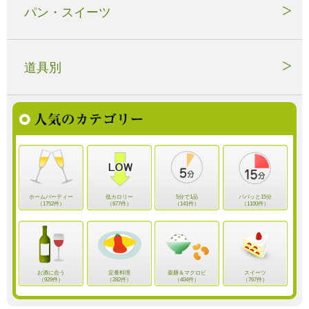
パン・スイーツ
道具別
ホームパーティー
低カロリー
5分で1品
パパッと15分
（1752件）
（677件）
（141件）
（1100件）
お酒に合う
定番料理
薬膳＆マクロビ
スイーツ
（929件）
（282件）
（404件）
（767件）