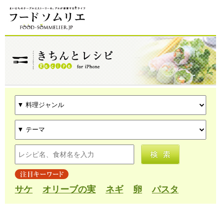
サケ
オリーブの実
ネギ
卵
パスタ