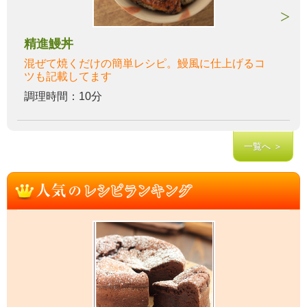
精進鰻丼
混ぜて焼くだけの簡単レシピ。鰻風に仕上げるコ
ツも記載してます
調理時間：10分
一覧へ ＞