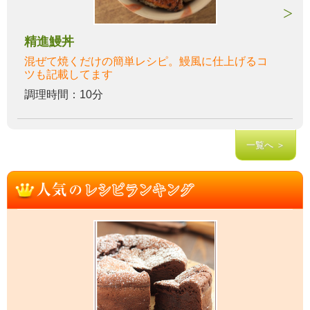
精進鰻丼
混ぜて焼くだけの簡単レシピ。鰻風に仕上げるコ
ツも記載してます
調理時間：10分
一覧へ ＞