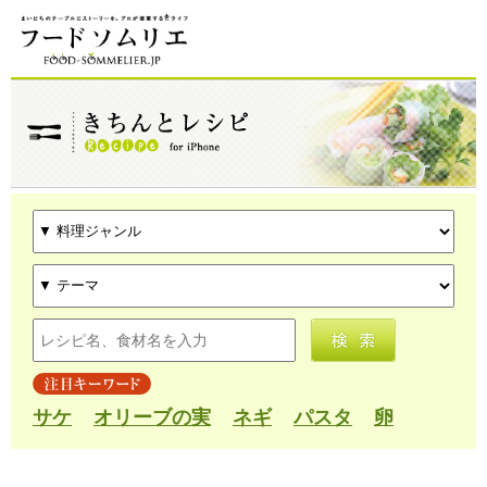
サケ
オリーブの実
ネギ
パスタ
卵