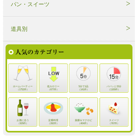
パン・スイーツ
道具別
ホームパーティー
低カロリー
5分で1品
パパッと15分
（1752件）
（677件）
（141件）
（1100件）
お酒に合う
定番料理
薬膳＆マクロビ
スイーツ
（929件）
（282件）
（404件）
（767件）