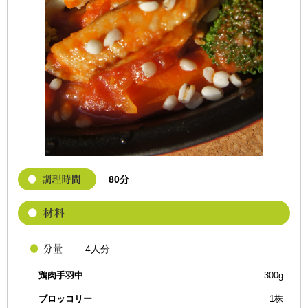
80分
4人分
鶏肉手羽中
300g
ブロッコリー
1株