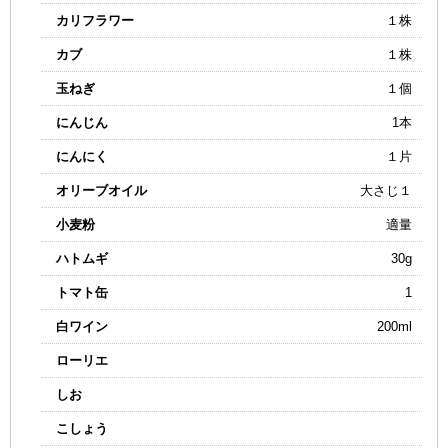
カリフラワー
１株
カブ
１株
玉ねぎ
１個
にんじん
1本
にんにく
１片
オリーブオイル
大さじ１
小麦粉
適量
ハトムギ
30g
トマト缶
1
白ワイン
200ml
ローリエ
しお
こしょう