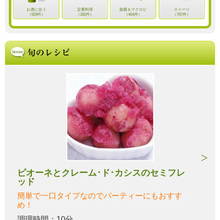
お酒に合う
定番料理
薬膳＆マクロビ
スイーツ
（929件）
（282件）
（404件）
（767件）
ピオーネとクレーム･ド･カシスのセミフレ
ッド
簡単で一口タイプなのでパーティーにもおすす
め！
調理時間：10分