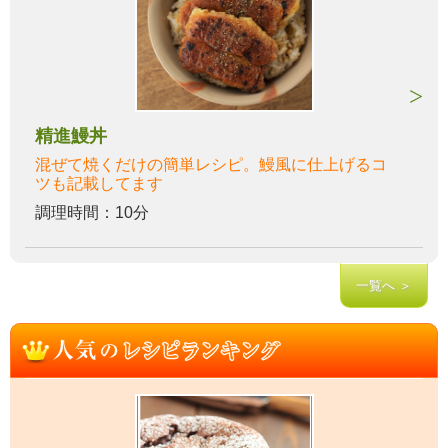
精進鰻丼
混ぜて焼くだけの簡単レシピ。鰻風に仕上げるコ
ツも記載してます
調理時間：10分
一覧へ ＞