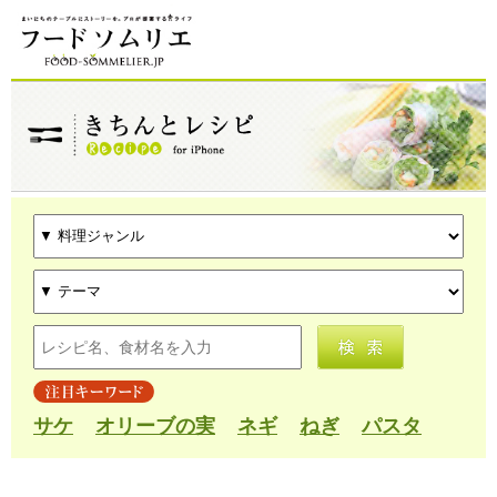
サケ
オリーブの実
ネギ
ねぎ
パスタ