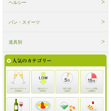
ヘルシー
パン・スイーツ
道具別
ホームパーティー
低カロリー
5分で1品
パパッと15分
（1752件）
（677件）
（141件）
（1100件）