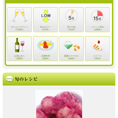
ホームパーティー
低カロリー
5分で1品
パパッと15分
（1752件）
（677件）
（141件）
（1100件）
お酒に合う
定番料理
薬膳＆マクロビ
スイーツ
（929件）
（282件）
（404件）
（767件）