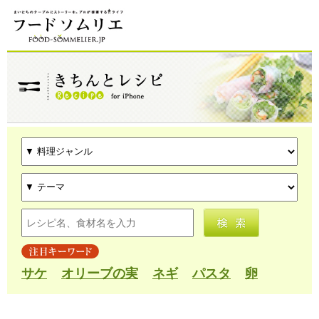
サケ
オリーブの実
ネギ
パスタ
卵