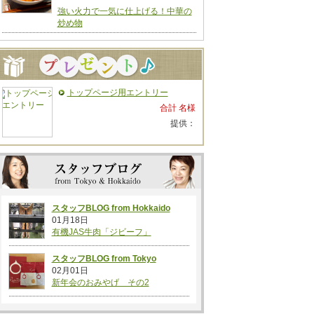
強い火力で一気に仕上げる！中華の
炒め物
トップページ用エントリー
合計 名様
提供：
スタッフBLOG from Hokkaido
01月18日
有機JAS牛肉「ジビーフ」
スタッフBLOG from Tokyo
02月01日
新年会のおみやげ その2