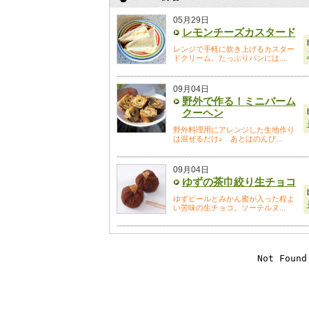
05月29日
レモンチーズカスタード
レンジで手軽に炊き上げるカスター
ドクリーム。たっぷりパンには...
09月04日
野外で作る！ミニバーム
クーヘン
野外料理用にアレンジした生地作り
は混ぜるだけ♪ あとはのんび...
09月04日
ゆずの茶巾絞り生チョコ
ゆずピールとみかん蜜が入った程よ
い苦味の生チョコ。ソーテルヌ...