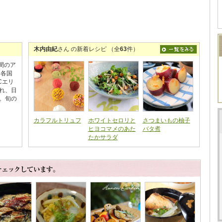
木内由紀
さん の新着レシピ （全
63
件）
間のア
界各国
Cエリ
触れ、日
​ 旬の
カラフルトリュフ
ホワイトセロリと
さつまいもの柚子
ヒヨコマメのあた
バタ煮
たかサラダ