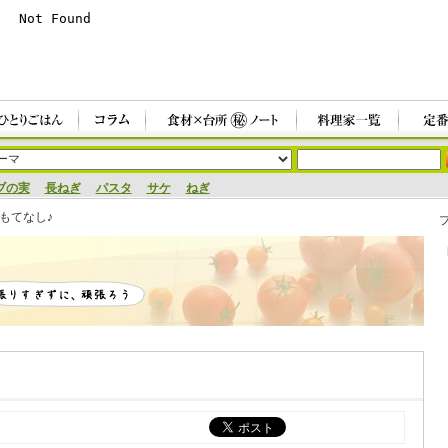
ブの実
長ねぎ
パスタ
サケ
ねぎ
もてなし♪