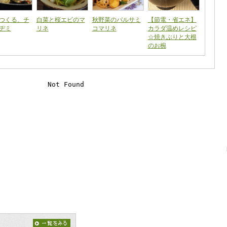
つくる、チ
白菜と桜エビのマ
秋野菜のバルサミ
【節電・省エネ】
ヂミ
リネ
コマリネ
カラダ温めレシピ
☆焼きぶりと大根
のお椀