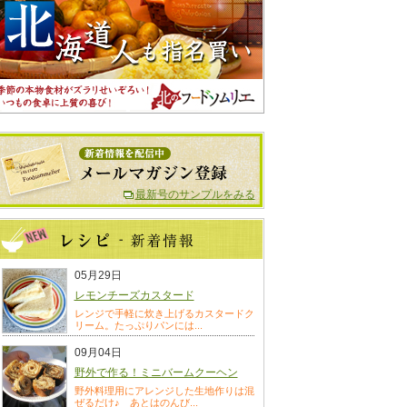
最新号のサンプルをみる
05月29日
レモンチーズカスタード
レンジで手軽に炊き上げるカスタードク
リーム。たっぷりパンには...
09月04日
野外で作る！ミニバームクーヘン
野外料理用にアレンジした生地作りは混
ぜるだけ♪ あとはのんび...