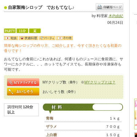
自家製梅シロップ でおもてなし♪
by 料理家
木内由紀
06月24日
簡単な梅シロップの作り方、ご紹介します。今すぐ頂きたくなる初夏の
香りです！
おもてなしの食前に♪これがあれば、何通りものジュースに食前酒に、サ
ワーにカクテルに。。。ホットでもアイスでも。長期保存や冷凍保存も
可能です。
MYクリップ数（
8
件）
※
MYクリップとは？
おいしそう数（
0
件）
調理時間
120分
以上
青梅
１ｋｇ
ザラメ
７００ｇ
上白糖
１５０ｇ