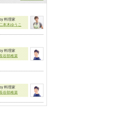
by 料理家
二本木ゆうこ
by 料理家
長谷部稚菜
by 料理家
長谷部稚菜