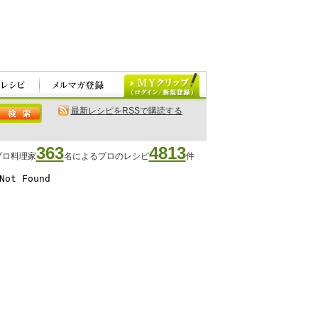
最新レシピをRSSで購読する
363
4813
プロ料理家
名によるプロのレシピ
件