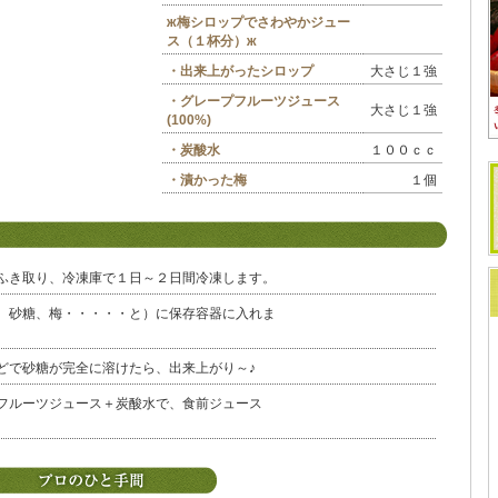
ж梅シロップでさわやかジュー
ス（１杯分）ж
・出来上がったシロップ
大さじ１強
・グレープフルーツジュース
大さじ１強
(100%)
・炭酸水
１００ｃｃ
・漬かった梅
１個
ふき取り、冷凍庫で１日～２日間冷凍します。
、砂糖、梅・・・・・と）に保存容器に入れま
どで砂糖が完全に溶けたら、出来上がり～♪
フルーツジュース＋炭酸水で、食前ジュース