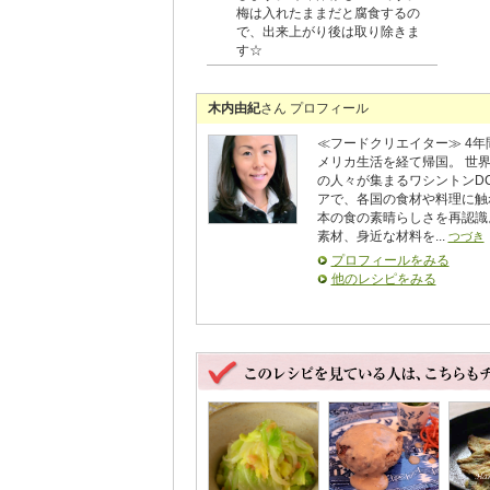
梅は入れたままだと腐食するの
で、出来上がり後は取り除きま
す☆
木内由紀
さん プロフィール
≪フードクリエイター≫ 4年
メリカ生活を経て​​帰国​。 世
の人々が集まるワシントンD
アで、各国の食材​や料理​に
本の食の素晴らしさを再認識。
素材、身近な​材料​を​...
つづき
プロフィールをみる
他のレシピをみる