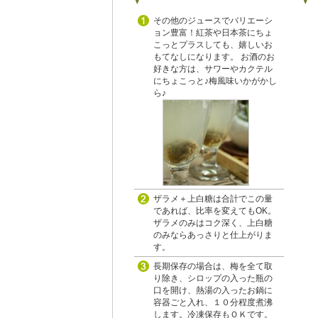
その他のジュースでバリエーシ
ョン豊富！紅茶や日本茶にちょ
こっとプラスしても、嬉しいお
もてなしになります。 お酒のお
好きな方は、サワーやカクテル
にちょこっと♪梅風味いかがかし
ら♪
ザラメ＋上白糖は合計でこの量
であれば、比率を変えてもOK。
ザラメのみはコク深く、上白糖
のみならあっさりと仕上がりま
す。
長期保存の場合は、梅を全て取
り除き、シロップの入った瓶の
口を開け、熱湯の入ったお鍋に
容器ごと入れ、１０分程度煮沸
します。冷凍保存もＯＫです。