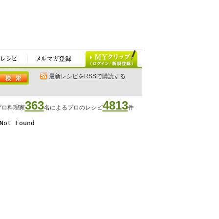
最新レシピをRSSで購読する
363
4813
プロ料理家
名によるプロのレシピ
件