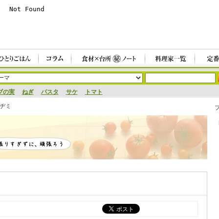
ブの実
ねぎ
パスタ
サケ
トマト
ヂミ