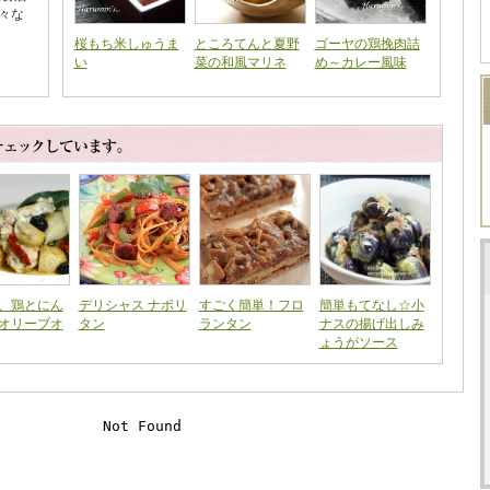
々な
桜もち米しゅうま
ところてんと夏野
ゴーヤの鶏挽肉詰
い
菜の和風マリネ
め～カレー風味
、鶏とにん
デリシャス ナポリ
すごく簡単！フロ
簡単もてなし☆小
オリーブオ
タン
ランタン
ナスの揚げ出しみ
ょうがソース