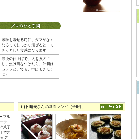
米粉を混ぜる時に、ダマがなく
なるまでしっかり混ぜると、モ
チッとした食感になります。
最後の仕上げで、火を強火に
し、焦げ目をつけたら、外側は
カラッと、でも、中はモチモチ
に♪
山下 晴美
さん の新着レシピ （全
6
件）
テーブル
コーデ
洋菓子
オでス
飲食店