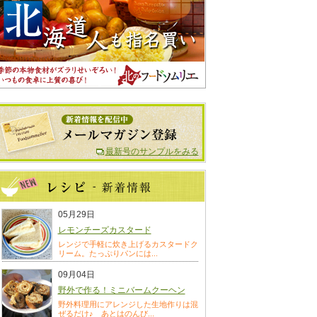
最新号のサンプルをみる
05月29日
レモンチーズカスタード
レンジで手軽に炊き上げるカスタードク
リーム。たっぷりパンには...
09月04日
野外で作る！ミニバームクーヘン
野外料理用にアレンジした生地作りは混
ぜるだけ♪ あとはのんび...