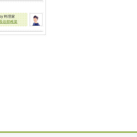
by 料理家
長谷部稚菜