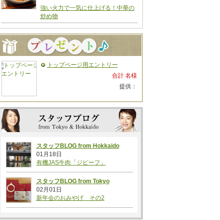
強い火力で一気に仕上げる！中華の
炒め物
トップページ用エントリー
合計 名様
提供：
スタッフBLOG from Hokkaido
01月18日
有機JAS牛肉「ジビーフ」
スタッフBLOG from Tokyo
02月01日
新年会のおみやげ その2