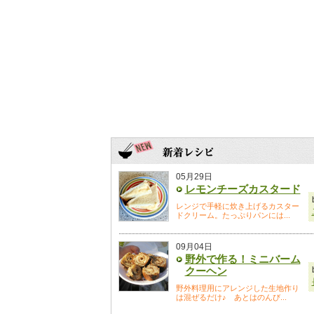
05月29日
レモンチーズカスタード
レンジで手軽に炊き上げるカスター
ドクリーム。たっぷりパンには...
09月04日
野外で作る！ミニバーム
クーヘン
野外料理用にアレンジした生地作り
は混ぜるだけ♪ あとはのんび...