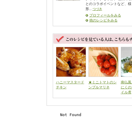
とのコラボイベントなど、様
形...
つづき
プロフィールをみる
他のレシピをみる
ハニーマスタード
★ミニトマトのシ
南仏風
チキン
ンプルマリネ
にくの
イル煮