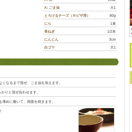
A: ごま油
大1
とろけるチーズ（※ピザ用）
80g
にら
1束
長ねぎ
1/2本
にんじん
3cm
白ゴマ
大1
なくなるまで混ぜ、ごま油を加えます。
っかりと混ぜ合わせます。
を薄めに敷いて、両面を焼きます。
す！