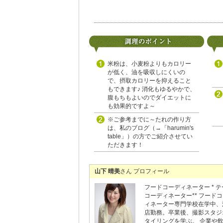
米粉は、小麦粉よりもカロリー
が低く、油を吸収しにくいの
で、摂取カロリーを抑えること
もできます♪ 消化もゆるやかで、
腹もちもよいのでダイエットに
も効果的ですよ～
※ご参考までに～たれの作り方
は、私のブログ（→「harumin's
table」）の方でご紹介させてい
ただきます！
山下 晴美
さん プロフィール
フードコーディネーター * 
コーディネーター** フード
ィネーター専門学校在学中、
店勤務。卒業後、撮影スタジ
タイリングを学ぶ。 企業や