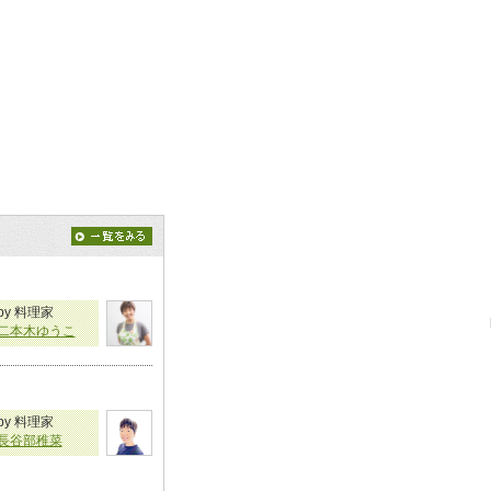
by 料理家
二本木ゆうこ
by 料理家
長谷部稚菜