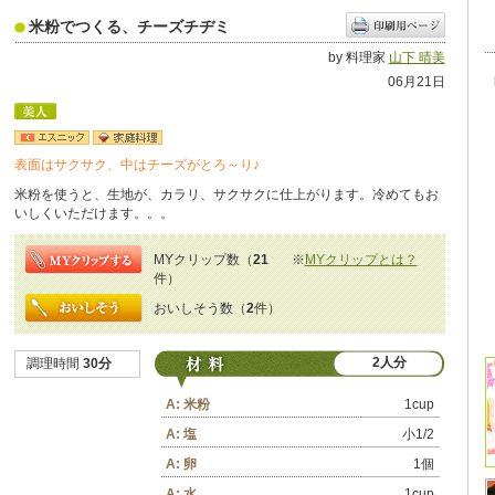
米粉でつくる、チーズチヂミ
by 料理家
山下 晴美
06月21日
表面はサクサク、中はチーズがとろ～り♪
米粉を使うと、生地が、カラリ、サクサクに仕上がります。冷めてもお
いしくいただけます。。。
MYクリップ数（
21
※
MYクリップとは？
件）
おいしそう数（
2
件）
2人分
調理時間
30分
A: 米粉
1cup
A: 塩
小1/2
A: 卵
1個
A: 水
1cup