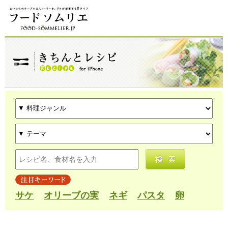
サケ
オリーブの実
ネギ
パスタ
卵