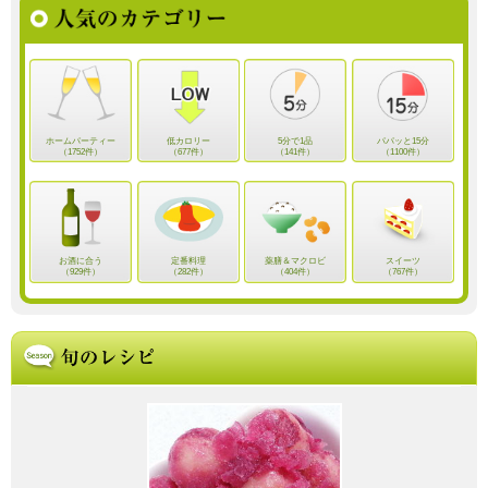
ホームパーティー
低カロリー
5分で1品
パパッと15分
（1752件）
（677件）
（141件）
（1100件）
お酒に合う
定番料理
薬膳＆マクロビ
スイーツ
（929件）
（282件）
（404件）
（767件）