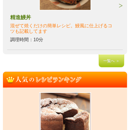
精進鰻丼
混ぜて焼くだけの簡単レシピ。鰻風に仕上げるコ
ツも記載してます
調理時間：10分
一覧へ ＞