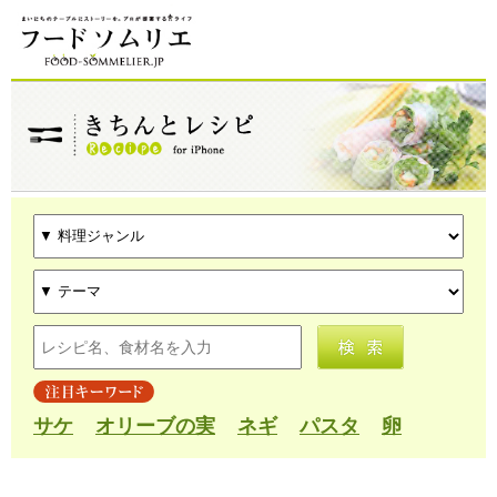
サケ
オリーブの実
ネギ
パスタ
卵