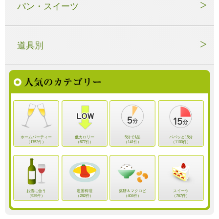
パン・スイーツ
道具別
ホームパーティー
低カロリー
5分で1品
パパッと15分
（1752件）
（677件）
（141件）
（1100件）
お酒に合う
定番料理
薬膳＆マクロビ
スイーツ
（929件）
（282件）
（404件）
（767件）