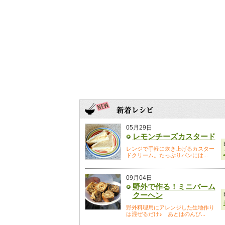
05月29日
レモンチーズカスタード
レンジで手軽に炊き上げるカスター
ドクリーム。たっぷりパンには...
09月04日
野外で作る！ミニバーム
クーヘン
野外料理用にアレンジした生地作り
は混ぜるだけ♪ あとはのんび...