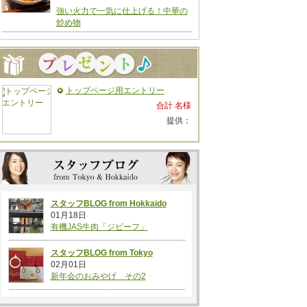
強い火力で一気に仕上げる！中華の
炒め物
トップページ用エントリー
合計 名様
提供：
スタッフBLOG from Hokkaido
01月18日
有機JAS牛肉「ジビーフ」
スタッフBLOG from Tokyo
02月01日
新年会のおみやげ その2