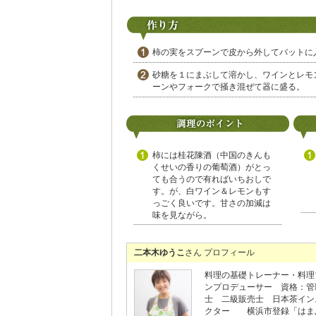
柿の実をスプーンで皮から外してバットに
砂糖を１にまぶして溶かし、ワインとレモ
ーンやフォークで掻き混ぜて器に盛る。
柿には桂花陳酒（中国のきんも
くせいの香りの葡萄酒）がとっ
ても合うので有ればいちおしで
す。が、白ワイン＆レモンもす
っごく良いです。甘さの加減は
味を見ながら。
二本木ゆうこ
さん プロフィール
料理の基礎トレーナー・料理
ンプロデューサー 資格：管
士 二級販売士 日本茶イン
クター 横浜市登録「はま