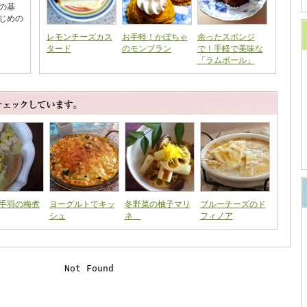
の基
じめの
レモンチーズカス
お手軽！かぼちゃ
余ったスポンジ
タード
のモンブラン
で！手軽で美味な
「ラムボール」
手羽の梅煮
ヨーグルトでキッ
冬野菜の柚子マリ
ブルーチーズのド
シュ
ネ
フィノア