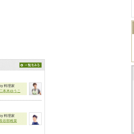
by 料理家
二本木ゆうこ
by 料理家
長谷部稚菜