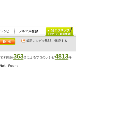
最新レシピをRSSで購読する
363
4813
プロ料理家
名によるプロのレシピ
件