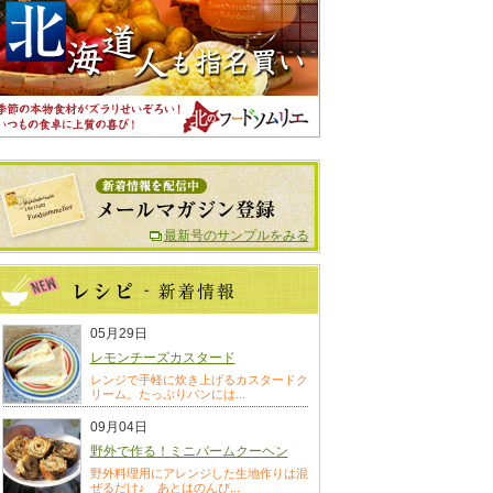
最新号のサンプルをみる
05月29日
レモンチーズカスタード
レンジで手軽に炊き上げるカスタードク
リーム。たっぷりパンには...
09月04日
野外で作る！ミニバームクーヘン
野外料理用にアレンジした生地作りは混
ぜるだけ♪ あとはのんび...