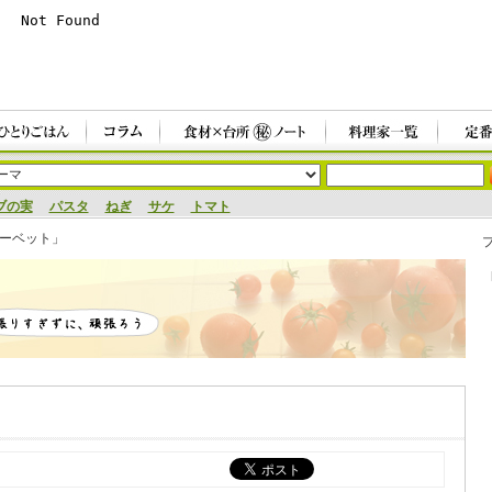
ブの実
パスタ
ねぎ
サケ
トマト
ーベット」