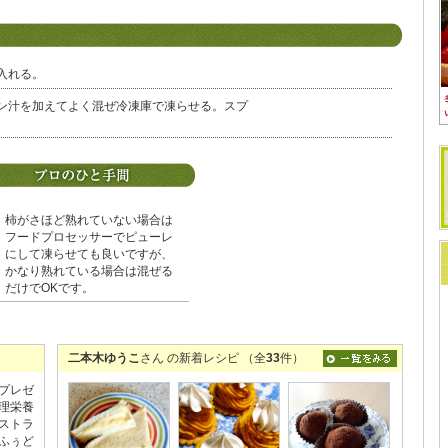
入れる。
ン汁を加えてよく混ぜ冷凍庫で凍らせる。スプ
柿がさほど熟れていない場合は
フードプロセッサーでピューレ
にして凍らせても良いですが、
かなり熟れている場合は混ぜる
だけでOKです。
二本木ゆうこ
さん の新着レシピ （全
33
件）
プレゼ
理栄養
ストラ
ふぅど