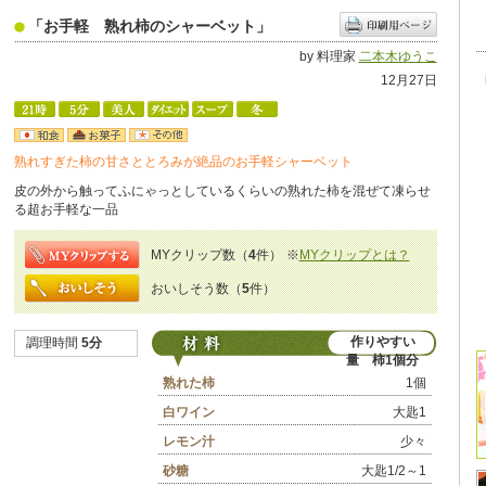
「お手軽 熟れ柿のシャーベット」
by 料理家
二本木ゆうこ
12月27日
熟れすぎた柿の甘さととろみが絶品のお手軽シャーベット
皮の外から触ってふにゃっとしているくらいの熟れた柿を混ぜて凍らせ
る超お手軽な一品
MYクリップ数（
4
件）
※
MYクリップとは？
おいしそう数（
5
件）
作りやすい
調理時間
5分
量 柿1個分
熟れた柿
1個
白ワイン
大匙1
レモン汁
少々
砂糖
大匙1/2～1