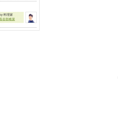
by 料理家
長谷部稚菜