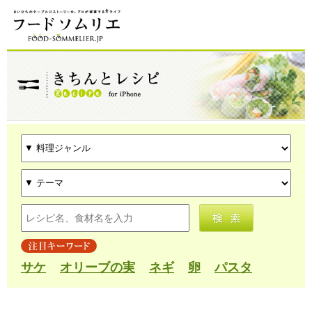
サケ
オリーブの実
ネギ
卵
パスタ