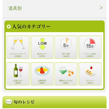
道具別
ホームパーティー
低カロリー
5分で1品
パパッと15分
（1752件）
（677件）
（141件）
（1100件）
お酒に合う
定番料理
薬膳＆マクロビ
スイーツ
（929件）
（282件）
（404件）
（767件）