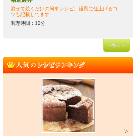
精進鰻丼
混ぜて焼くだけの簡単レシピ。鰻風に仕上げるコ
ツも記載してます
調理時間：10分
一覧へ ＞