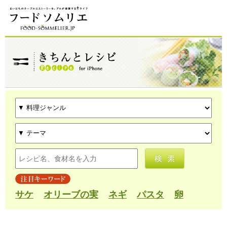
サケ
オリーブの実
ネギ
パスタ
卵