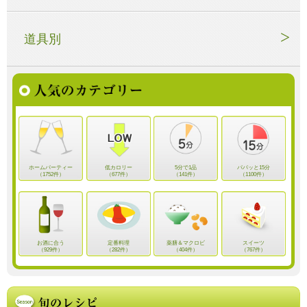
道具別
ホームパーティー
低カロリー
5分で1品
パパッと15分
（1752件）
（677件）
（141件）
（1100件）
お酒に合う
定番料理
薬膳＆マクロビ
スイーツ
（929件）
（282件）
（404件）
（767件）