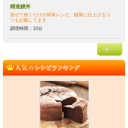
精進鰻丼
混ぜて焼くだけの簡単レシピ。鰻風に仕上げるコ
ツも記載してます
調理時間：10分
一覧へ ＞