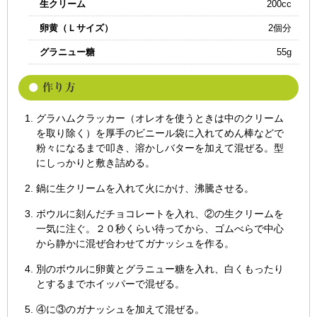
生クリーム
200cc
卵黄（Ｌサイズ）
2個分
グラニュー糖
55g
グラハムクラッカー（オレオを使うときは中のクリーム
を取り除く）を厚手のビニール袋に入れてめん棒などで
粉々になるまで叩き、溶かしバターを加えて混ぜる。型
にしっかりと敷き詰める。
鍋に生クリームを入れて火にかけ、沸騰させる。
ボウルに刻んだチョコレートを入れ、②の生クリームを
一気に注ぐ。２０秒くらい待ってから、ゴムべらで中心
から静かに混ぜ合わせてガナッシュを作る。
別のボウルに卵黄とグラニュー糖を入れ、白くもったり
とするまでホイッパーで混ぜる。
④に③のガナッシュを加えて混ぜる。