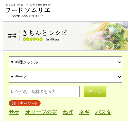
サケ
オリーブの実
ねぎ
ネギ
パスタ