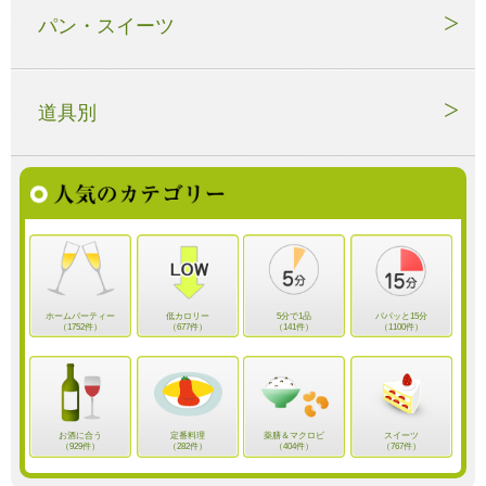
パン・スイーツ
道具別
ホームパーティー
低カロリー
5分で1品
パパッと15分
（1752件）
（677件）
（141件）
（1100件）
お酒に合う
定番料理
薬膳＆マクロビ
スイーツ
（929件）
（282件）
（404件）
（767件）