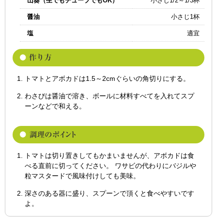
山葵（生でもチューブでもOK）
小さじ1/2～1/3杯
醤油
小さじ1杯
塩
適宜
トマトとアボカドは1.5～2cmぐらいの角切りにする。
わさびは醤油で溶き、ボールに材料すべてを入れてスプ
ーンなどで和える。
トマトは切り置きしてもかまいませんが、アボカドは食
べる直前に切ってください。 ワサビの代わりにバジルや
粒マスタードで風味付けしても美味。
深さのある器に盛り、スプーンで頂くと食べやすいです
よ。