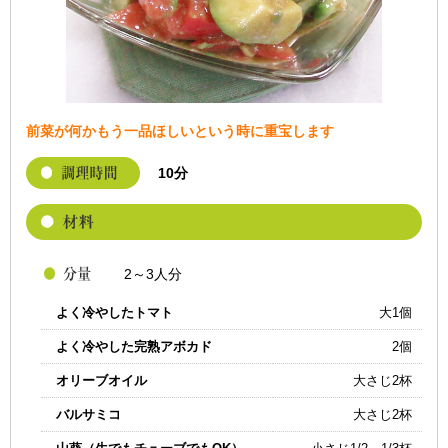
前菜が何かもう一品ほしいという時に重宝します
10分
2～3人分
よく冷やしたトマト
大1個
よく冷やした完熟アボカド
2個
オリーブオイル
大さじ2杯
バルサミコ
大さじ2杯