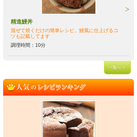
精進鰻丼
混ぜて焼くだけの簡単レシピ。鰻風に仕上げるコ
ツも記載してます
調理時間：10分
一覧へ ＞