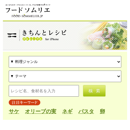
サケ
オリーブの実
ネギ
パスタ
卵