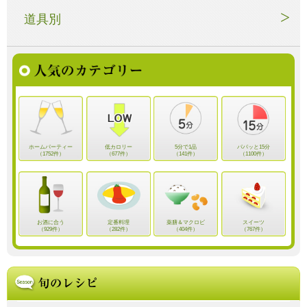
道具別
ホームパーティー
低カロリー
5分で1品
パパッと15分
（1752件）
（677件）
（141件）
（1100件）
お酒に合う
定番料理
薬膳＆マクロビ
スイーツ
（929件）
（282件）
（404件）
（767件）