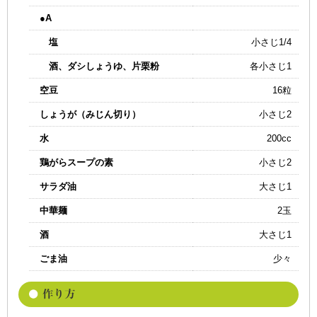
●A
塩
小さじ1/4
酒、ダシしょうゆ、片栗粉
各小さじ1
空豆
16粒
しょうが（みじん切り）
小さじ2
水
200cc
鶏がらスープの素
小さじ2
サラダ油
大さじ1
中華麺
2玉
酒
大さじ1
ごま油
少々