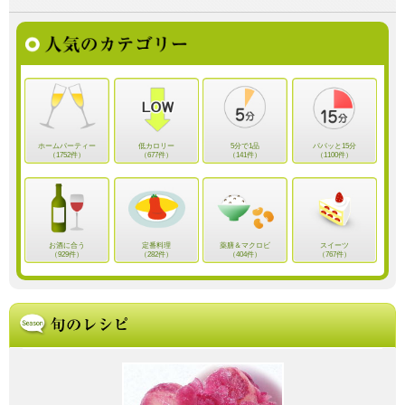
ホームパーティー
低カロリー
5分で1品
パパッと15分
（1752件）
（677件）
（141件）
（1100件）
お酒に合う
定番料理
薬膳＆マクロビ
スイーツ
（929件）
（282件）
（404件）
（767件）