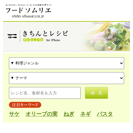
サケ
オリーブの実
ねぎ
ネギ
パスタ