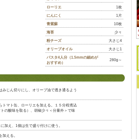
ローリエ
1枚
にんにく
1片
青紫蘇
10枚
海苔
少々
粉チーズ
大さじ4
オリーブオイル
大さじ1
パスタ4人分（1.5mmの細めが
280g～
おすすめ）
はみじん切りにし、オリーブ油で透き通るよう
らトマト缶、ローリエを加える。１５分程煮込
マトの酸味を取る）、胡椒少々＜分量外＞で味
スに加え、1個は生で盛り付けに使う。
を加える。