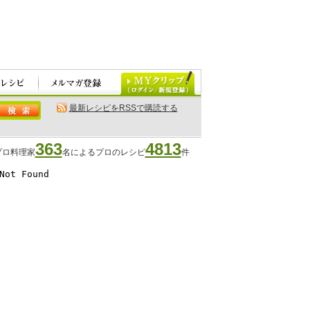
最新レシピをRSSで購読する
363
4813
プロ料理家
名によるプロのレシピ
件