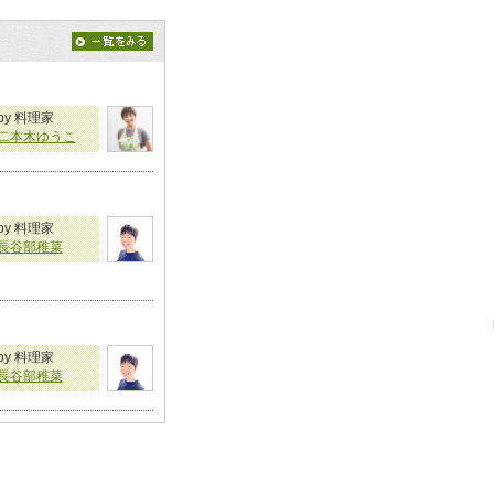
by 料理家
二本木ゆうこ
by 料理家
長谷部稚菜
by 料理家
長谷部稚菜