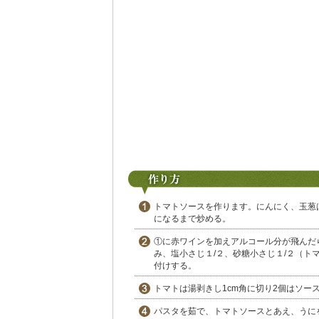
トマトソースを作ります。にんにく、玉葱
になるまで炒める。
①に赤ワインを加えアルコール分が飛んだ
み、塩小さじ１/２、砂糖小さじ１/２（ト
付けする。
トマトは湯剥きし1cm角に切り2個はソー
パスタを茹で、トマトソースとあえ、うに