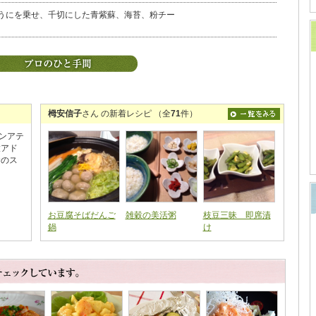
うにを乗せ、千切にした青紫蘇、海苔、粉チー
栂安信子
さん の新着レシピ （全
71
件）
ンアテ
穀アド
命のス
お豆腐そばだんご
雑穀の美活粥
枝豆三昧 即席漬
鍋
け