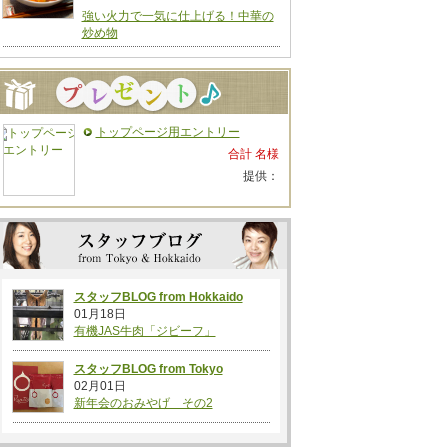
強い火力で一気に仕上げる！中華の
炒め物
トップページ用エントリー
合計 名様
提供：
スタッフBLOG from Hokkaido
01月18日
有機JAS牛肉「ジビーフ」
スタッフBLOG from Tokyo
02月01日
新年会のおみやげ その2