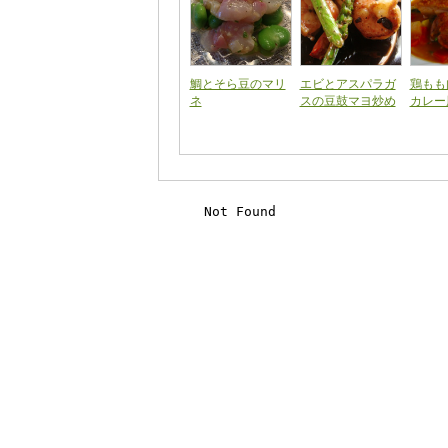
鯛とそら豆のマリ
エビとアスパラガ
鶏もも
ネ
スの豆鼓マヨ炒め
カレー