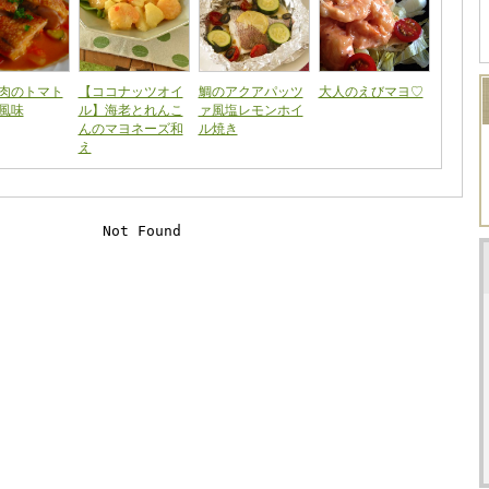
肉のトマト
【ココナッツオイ
鯛のアクアパッツ
大人のえびマヨ♡
風味
ル】海老とれんこ
ァ風塩レモンホイ
んのマヨネーズ和
ル焼き
え