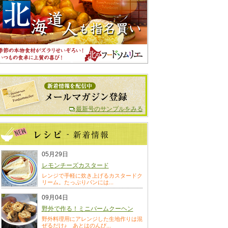
最新号のサンプルをみる
05月29日
レモンチーズカスタード
レンジで手軽に炊き上げるカスタードク
リーム。たっぷりパンには...
09月04日
野外で作る！ミニバームクーヘン
野外料理用にアレンジした生地作りは混
ぜるだけ♪ あとはのんび...