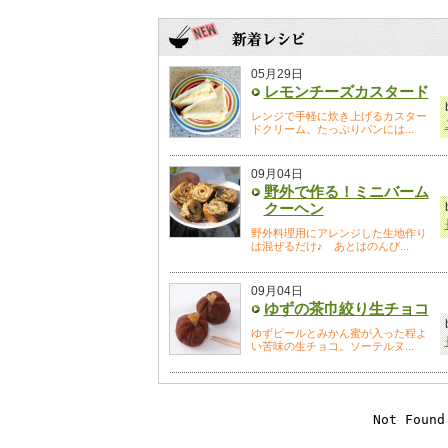
05月29日
レモンチーズカスタード
レンジで手軽に炊き上げるカスター
ドクリーム。たっぷりパンには...
09月04日
野外で作る！ミニバーム
クーヘン
野外料理用にアレンジした生地作り
は混ぜるだけ♪ あとはのんび...
09月04日
ゆずの茶巾絞り生チョコ
ゆずピールとみかん蜜が入った程よ
い苦味の生チョコ。ソーテルヌ...