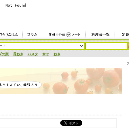
ブの実
長ねぎ
パスタ
サケ
ねぎ