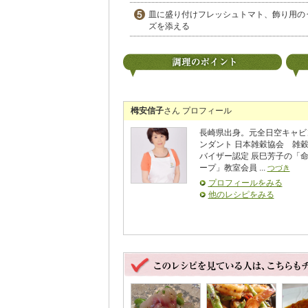
皿に盛り付けフレッシュトマト、飾り用の
ズを添える
栂安信子
さん プロフィール
長崎県出身。元全日空キャビ
ンダント 日本雑穀協会 雑
バイザー認定 辰巳芳子の「
ープ」教室会員 ...
つづき
プロフィールをみる
他のレシピをみる