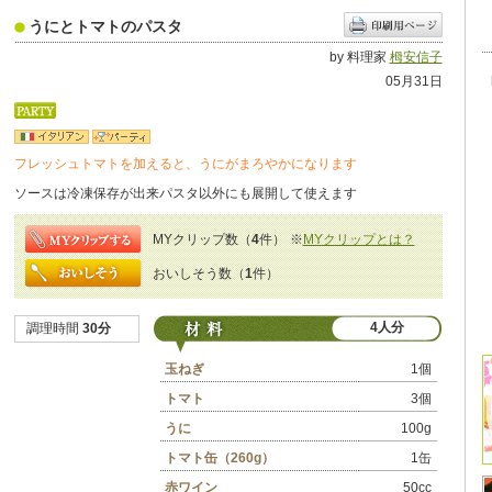
うにとトマトのパスタ
by 料理家
栂安信子
05月31日
フレッシュトマトを加えると、うにがまろやかになります
ソースは冷凍保存が出来パスタ以外にも展開して使えます
MYクリップ数（
4
件）
※
MYクリップとは？
おいしそう数（
1
件）
4人分
調理時間
30分
玉ねぎ
1個
トマト
3個
うに
100g
トマト缶（260g）
1缶
赤ワイン
50cc