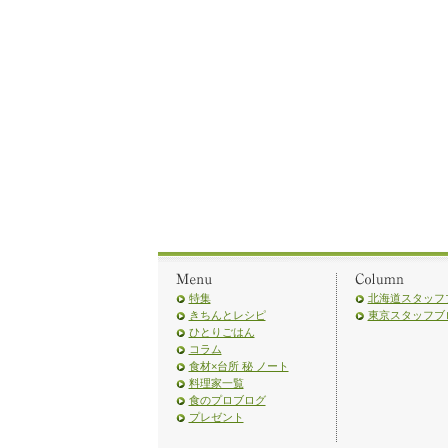
特集
北海道スタッフ
きちんとレシピ
東京スタッフブ
ひとりごはん
コラム
食材×台所 秘 ノート
料理家一覧
食のプロブログ
プレゼント