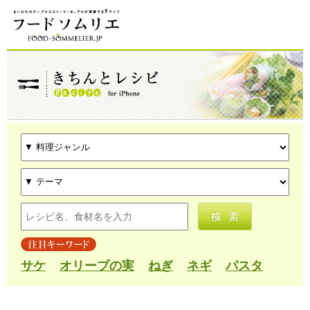
サケ
オリーブの実
ねぎ
ネギ
パスタ