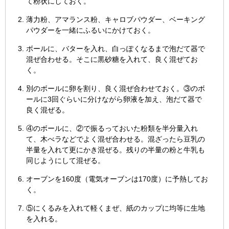
て粉状にしておく。
薄力粉、アマランス粉、キャロブパウダー、ベーキング
パウダーを一緒にふるいにかけておく。
ボールに、バターを入れ、白っぽくなるまで泡だて器で
混ぜ合わせる。そこに黒砂糖を入れて、良く混ぜてお
く。
別のボールに卵を割り、良く混ぜ合わせておく。③のボ
ールに3回ぐらいに分けながら卵液を加え、泡だて器で
良く混ぜる。
④のボールに、②で振るっておいた粉類を半分量入れ
て、木べラなどでよく混ぜ合わせる。混ざったら豆乳の
半量を入れて更にかき混ぜる。残りの半量の粉と牛乳も
同じようにして混ぜる。
オーブンを160度（電気オーブンは170度）に予熱してお
く。
⑤にくるみを入れて軽くまぜ、紙のカップに均等に生地
を入れる。