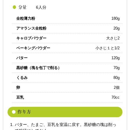
6人分
全粒薄力粉
180g
アマランス全粒粉
20g
キャロブパウダー
大さじ2
ベーキングパウダー
小さじ１と1/2
バター
120g
黒砂糖（塊を包丁で削る）
70g
くるみ
80g
卵
2個
豆乳
70cc
バター、たまご、豆乳を室温に戻す。黒砂糖の塊は削っ