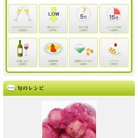
ホームパーティー
低カロリー
5分で1品
パパッと15分
（1752件）
（677件）
（141件）
（1100件）
お酒に合う
定番料理
薬膳＆マクロビ
スイーツ
（929件）
（282件）
（404件）
（767件）