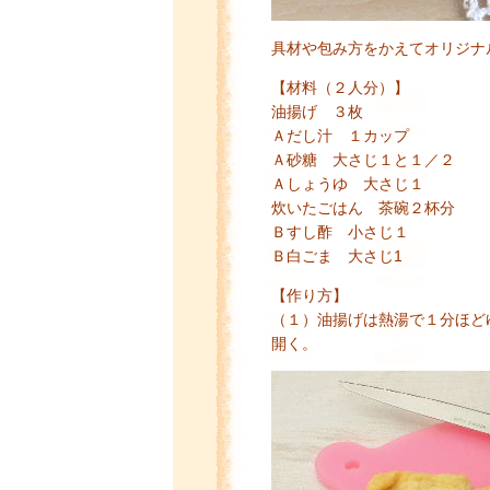
具材や包み方をかえてオリジナ
【材料（２人分）】
油揚げ ３枚
Ａだし汁 １カップ
Ａ砂糖 大さじ１と１／２
Ａしょうゆ 大さじ１
炊いたごはん 茶碗２杯分
Ｂすし酢 小さじ１
Ｂ白ごま 大さじ1
【作り方】
（１）油揚げは熱湯で１分ほど
開く。