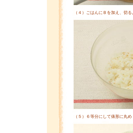
（４）ごはんにＢを加え、切る
（５）６等分にして俵形に丸め