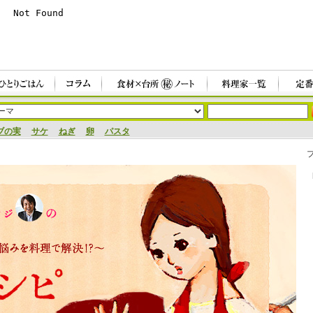
ブの実
サケ
ねぎ
卵
パスタ