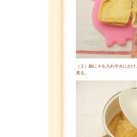
（２）鍋にＡを入れ中火にかけ
煮る。