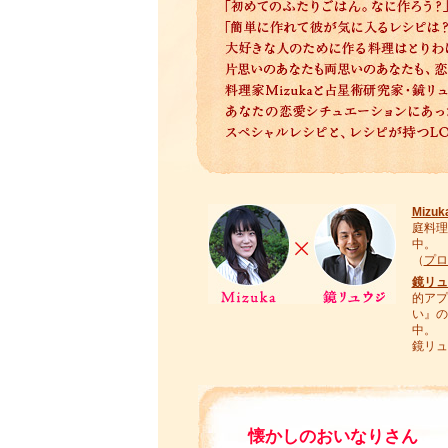
Mizuk
庭料理
中。
（
プロ
鏡リュ
的アプ
い』の
中。
鏡リュ
懐かしのおいなりさん