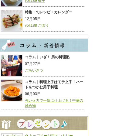
vol.189 柚子
特集｜旬レシピ・カレンダー
12月05日
vol.188 ごぼう
コラム｜いざ！ 男の料理塾
07月27日
ごあいさつ
コラム｜料理上手はモテ上手！ハー
トをつかむ男子料理
06月03日
強い火力で一気に仕上げる！中華の
炒め物
トップページ用エントリー