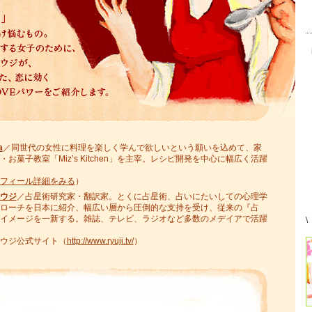
a
／同世代の女性に料理を楽しく学んで欲しいという願いを込めて、家
・お菓子教室「Miz’s Kitchen」を主宰。レシピ開発を中心に幅広く活躍
フィール詳細をみる
）
ウジ
／占星術研究家・翻訳家。とくに占星術、占いにたいしての心理学
ローチを日本に紹介、幅広い層から圧倒的な支持を受け、従来の『占
イメージを一新する。雑誌、テレビ、ラジオなど多数のメデイアで活躍
\
ウジ公式サイト（
http://www.ryuji.tv/
）