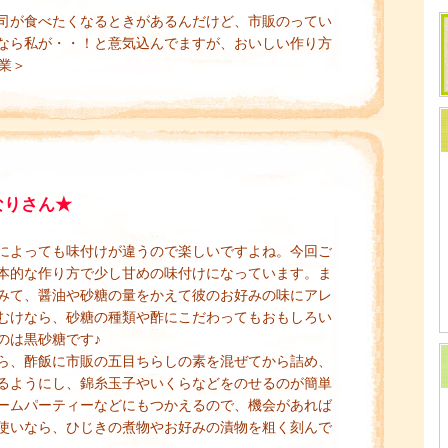
司が食べたくなるときがあるんだけど、市販のってい
なら私が・・！と意気込んでますが、おいしい作り方
業＞
なりさん★
によっても味付けが違うので楽しいですよね。今回ご
本的な作り方で少し甘めの味付けになっています。ま
みて、醤油や砂糖の量をかえて彼のお好みの味にアレ
むけなら、砂糖の種類や酢にこだわってもおもしろい
のは黒砂糖です♪
ら、酢飯に市販の五目ちらしの素を混ぜてから詰め、
るようにし、錦糸玉子やいくらなどをのせるのが簡単
ームパーティーなどにもつかえるので、機会があれば
使いなら、ひじきの煮物やお好みの漬物を粗く刻んで