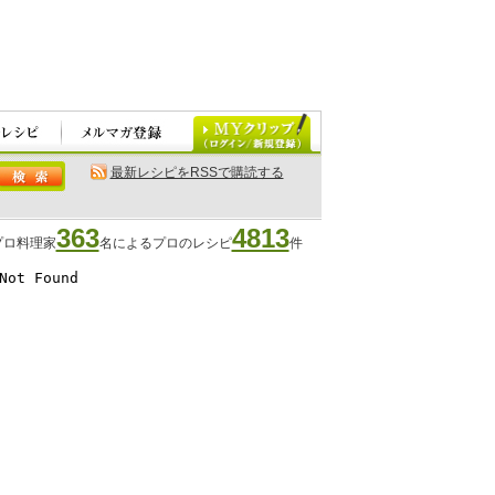
最新レシピをRSSで購読する
363
4813
プロ料理家
名によるプロのレシピ
件