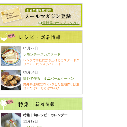
最新号のサンプルをみる
05月29日
レモンチーズカスタード
レンジで手軽に炊き上げるカスタードク
リーム。たっぷりパンには...
09月04日
野外で作る！ミニバームクーヘン
野外料理用にアレンジした生地作りは混
ぜるだけ♪ あとはのんび...
特集｜旬レシピ・カレンダー
12月19日