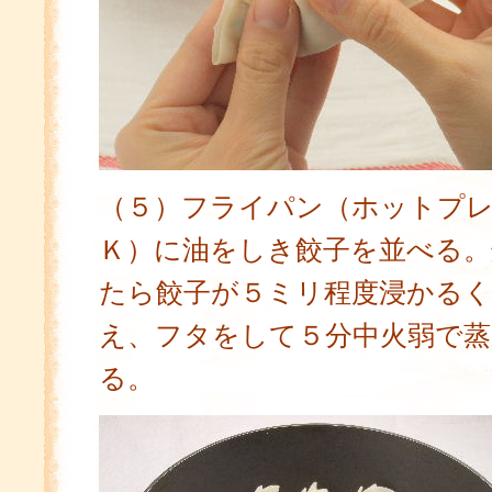
（５）フライパン（ホットプ
Ｋ）に油をしき餃子を並べる。
たら餃子が５ミリ程度浸かる
え、フタをして５分中火弱で
る。