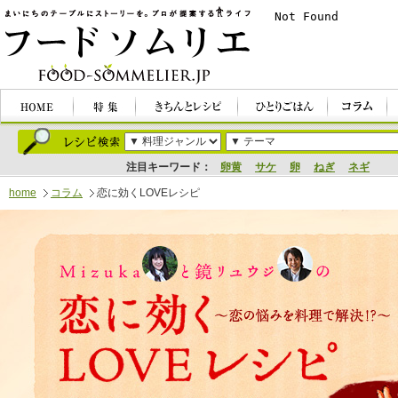
注目キーワード：
卵黄
サケ
卵
ねぎ
ネギ
home
コラム
恋に効くLOVEレシピ