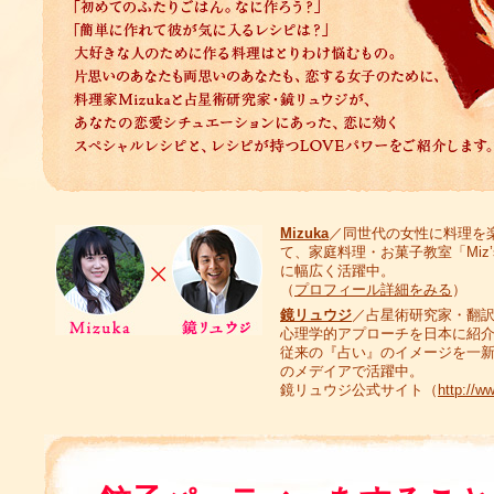
Mizuka
／同世代の女性に料理を
て、家庭料理・お菓子教室「Miz’s
に幅広く活躍中。
（
プロフィール詳細をみる
）
鏡リュウジ
／占星術研究家・翻
心理学的アプローチを日本に紹
従来の『占い』のイメージを一
のメデイアで活躍中。
鏡リュウジ公式サイト（
http://ww