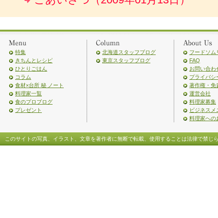
ごあいさつ（2009年01月13日）
特集
北海道スタッフブログ
フードソム
きちんとレシピ
東京スタッフブログ
FAQ
ひとりごはん
お問い合わ
コラム
プライバシ
食材×台所 秘 ノート
著作権・免
料理家一覧
運営会社
食のプロブログ
料理家募集
プレゼント
ビジネスメ
料理家への
このサイトの写真、イラスト、文章を著作者に無断で転載、使用することは法律で禁じ