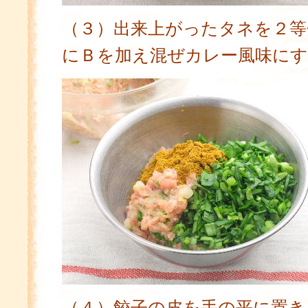
（３）出来上がったタネを２等
にＢを加え混ぜカレー風味にす
（４）餃子の皮を手の平に置き