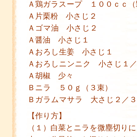
Ａ鶏ガラスープ １００ｃｃ（
Ａ片栗粉 小さじ２
Ａゴマ油 小さじ２
Ａ醤油 小さじ１
Ａおろし生姜 小さじ１
Ａおろしニンニク 小さじ１
Ａ胡椒 少々
Ｂニラ ５０ｇ（３束）
Ｂガラムマサラ 大さじ２／３
【作り方】
（１）白菜とニラを微塵切りに