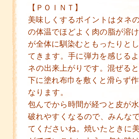
【ＰＯＩＮＴ】
美味しくするポイントはタネ
の体温でほどよく肉の脂が溶
が全体に馴染むともったりと
てきます。手に弾力を感じる
ネの出来上がりです。混ぜる
下に塗れ布巾を敷くと滑らず
なります。
包んでから時間が経つと皮が水
破れやすくなるので、みんな
てくださいね。焼いたときに