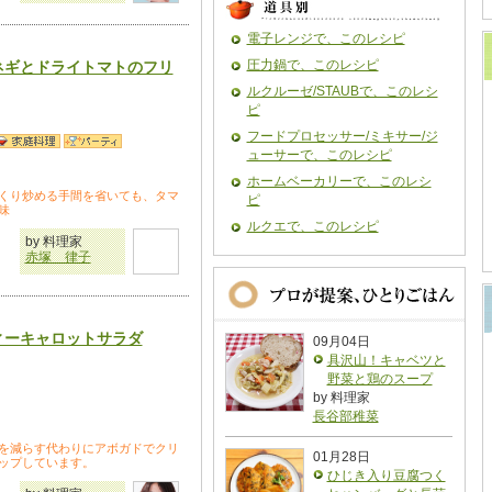
電子レンジで、このレシピ
圧力鍋で、このレシピ
ネギとドライトマトのフリ
ルクルーゼ/STAUBで、このレシ
ピ
フードプロセッサー/ミキサー/ジ
ューサーで、このレシピ
ホームベーカリーで、このレシ
くり炒める手間を省いても、タマ
ピ
味
ルクエで、このレシピ
by 料理家
赤塚 律子
ィーキャロットサラダ
09月04日
具沢山！キャベツと
野菜と鶏のスープ
by 料理家
長谷部稚菜
を減らす代わりにアボガドでクリ
01月28日
ップしています。
ひじき入り豆腐つく