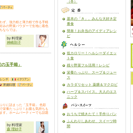
（冬）
基本の「き」。みんな大好き定
わず、強力粉と薄力粉で作る手軽
番食
好みの野菜パウダーで生地に着色
ちならでは。
簡単！お弁当のアイディアレシ
ピ
by 料理家
神崎則子
低カロリー！ヘルシーダイエッ
ト食
覚の玉手箱」
残り野菜フル活用！レシピ
栄養たっぷり、スープ＆ジュー
ス
カラダリセット 薬膳＆マクロビ
ハーブ＆スパイス。大人のエス
ニック
ぷりに詰まった「玉手箱」 色彩
で栄養たっぷり！お腹も気持ちも
ます。ホームパーティーでも話題
おうちで焼きたて！手作りパン
ふんわりしあわせ、スイーツ時
by 料理家
間
森 理紗子