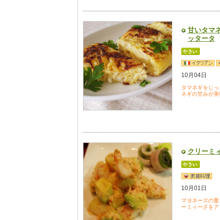
甘いタマ
ッタータ
10月04日
タマネギをじっ
ネギの甘みが美
クリーミ
10月01日
マヨネーズの量
ーミィーさをア