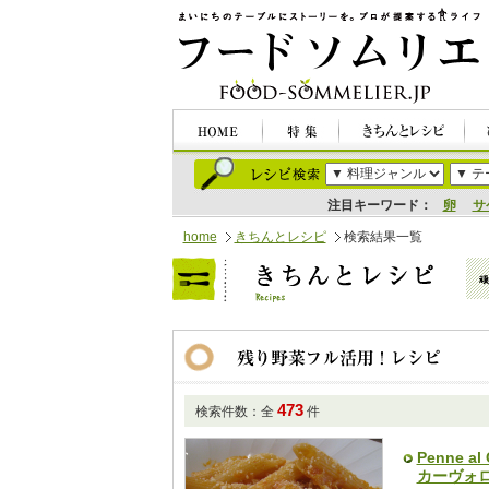
注目キーワード：
卵
サ
home
きちんとレシピ
検索結果一覧
473
検索件数：全
件
Penne a
カーヴォ