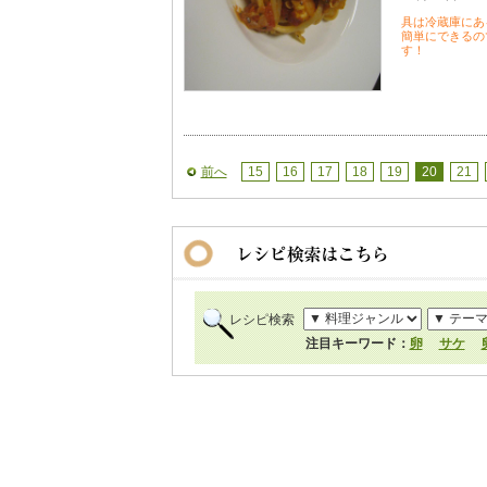
具は冷蔵庫にあ
簡単にできるの
す！
前へ
15
16
17
18
19
20
21
レシピ検索
注目キーワード：
卵
サケ