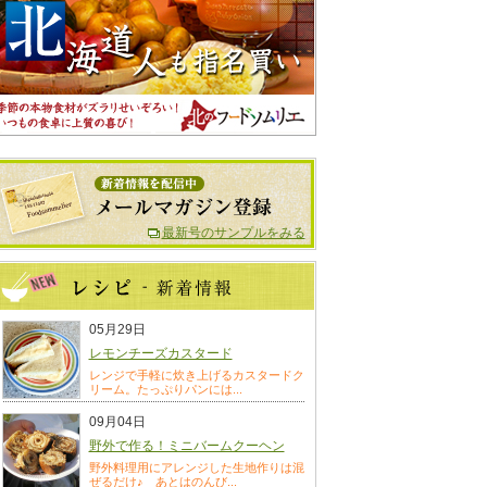
最新号のサンプルをみる
05月29日
レモンチーズカスタード
レンジで手軽に炊き上げるカスタードク
リーム。たっぷりパンには...
09月04日
野外で作る！ミニバームクーヘン
野外料理用にアレンジした生地作りは混
ぜるだけ♪ あとはのんび...