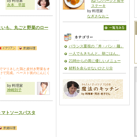
by 料理家
ねハンバーグと長芋
永本 早苗
ステーキ
by 料理家
なぎさなおこ
まいも、丸ごと野菜のロー
バランス重視の「丼・パン・麺」
一人でもきちんと。朝ごはん。
21時からの胃に優しいメニュー
材料を余らせないひとり分
でマリネした鶏と皮付き野菜をオ
けで完成。ペースト状のにんにく
。
by 料理家
神崎則子
トマトソースパスタ