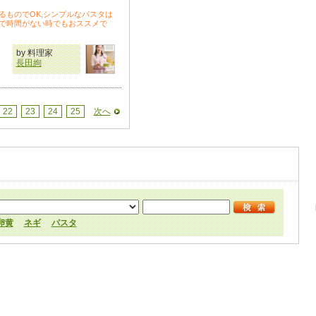
るものでOK,シンプルなパスタは
で時間がない時でもおススメで
by 料理家
長田絢
22
23
24
25
次へ
卵黄
ネギ
パスタ