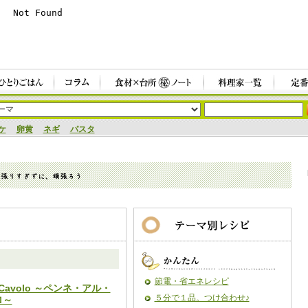
ケ
卵黄
ネギ
パスタ
節電・省エネレシピ
l Cavolo ～ペンネ・アル・
５分で１品。つけ合わせ♪
ロ～