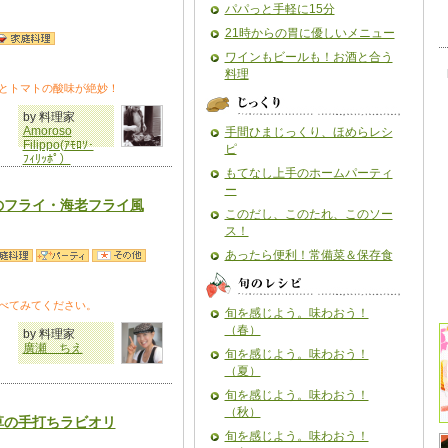
パパっと手軽に15分
21時からの胃に優しいメニュー
ワインもビールも！お酒と合う
料理
とトマトの酸味が絶妙！
by 料理家
Amoroso
手間ひまじっくり、ほめらレシ
Filippo(ｱﾓﾛｿ･
ピ
ﾌｨﾘｯﾎﾟ）
もてなし上手のホームパーティ
ー
のフライ・海老フライ風
このだし、このたれ、このソー
ス！
あったら便利！常備菜＆保存食
べてみてください。
旬を感じよう。味わおう！
（春）
by 料理家
廣瀬 ちえ
旬を感じよう。味わおう！
（夏）
旬を感じよう。味わおう！
（秋）
草の手打ちラビオリ
旬を感じよう。味わおう！