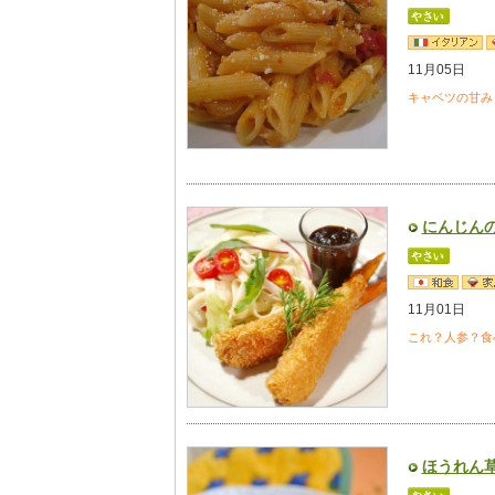
11月05日
キャベツの甘み
にんじん
11月01日
これ？人参？食
ほうれん