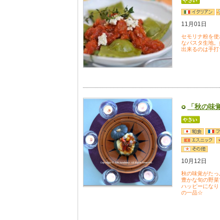
11月01日
セモリナ粉を使
なパスタ生地。
出来るのは手打
「秋の味
10月12日
秋の味覚がたっ
豊かな旬の野菜
ハッピーになり
の一品☆