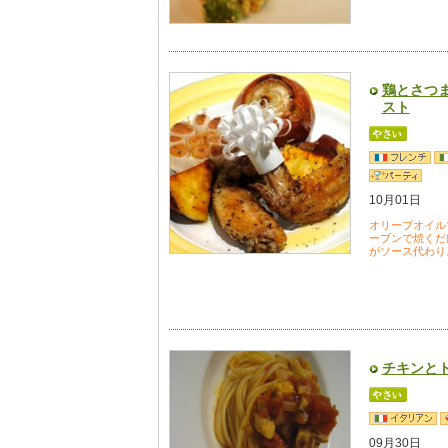
鶏とさつ
スト
10月01日
オリーブオイル
ーブンで焼くだ
がソース代わり
チキンと
09月30日