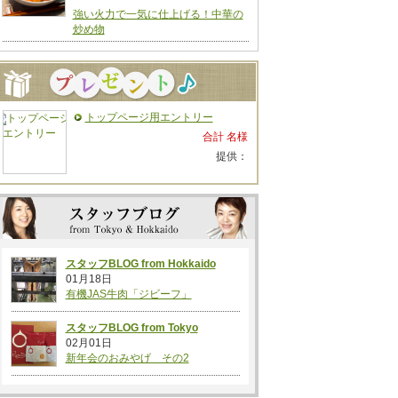
強い火力で一気に仕上げる！中華の
炒め物
トップページ用エントリー
合計 名様
提供：
スタッフBLOG from Hokkaido
01月18日
有機JAS牛肉「ジビーフ」
スタッフBLOG from Tokyo
02月01日
新年会のおみやげ その2