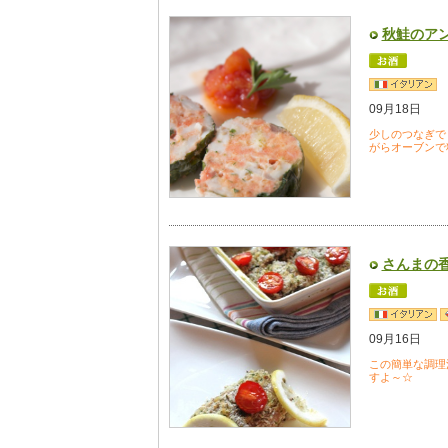
秋鮭のア
09月18日
少しのつなぎで
がらオーブンで
さんまの
09月16日
この簡単な調理
すよ～☆