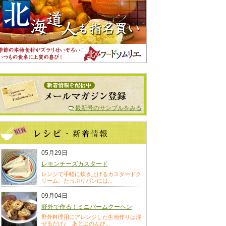
最新号のサンプルをみる
05月29日
レモンチーズカスタード
レンジで手軽に炊き上げるカスタードク
リーム。たっぷりパンには...
09月04日
野外で作る！ミニバームクーヘン
野外料理用にアレンジした生地作りは混
ぜるだけ♪ あとはのんび...