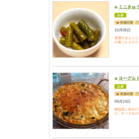
ミニきゅ
10月06日
普通のきゅうり
の歯ごたえがク
ヨーグル
09月23日
耐熱皿に炒めた
け，チーズをの