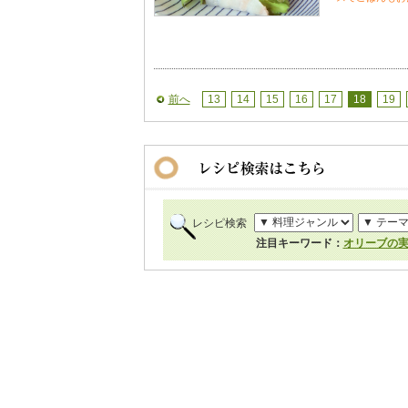
前へ
13
14
15
16
17
18
19
レシピ検索
注目キーワード：
オリーブの