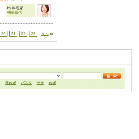
by 料理家
朝長章代
20
21
22
23
次へ
実
長ねぎ
パスタ
サケ
ねぎ