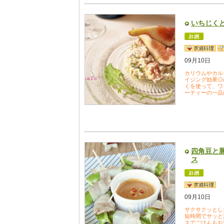
いちじく
09月10日
カリウムやカル
イジング効果◎
くを使って、ワ
ーティーの一品
四角豆と
ス
09月10日
サクサクッとし
短時間でサッと
スでごはんもお