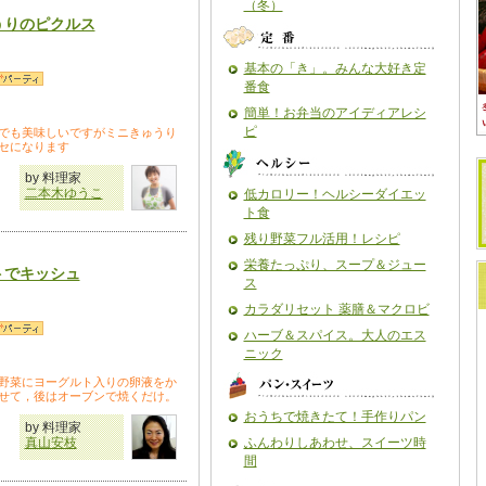
（冬）
うりのピクルス
基本の「き」。みんな大好き定
番食
簡単！お弁当のアイディアレシ
ピ
でも美味しいですがミニきゅうり
セになります
by 料理家
二本木ゆうこ
低カロリー！ヘルシーダイエッ
ト食
残り野菜フル活用！レシピ
栄養たっぷり、スープ＆ジュー
トでキッシュ
ス
カラダリセット 薬膳＆マクロビ
ハーブ＆スパイス。大人のエス
ニック
野菜にヨーグルト入りの卵液をか
せて，後はオーブンで焼くだけ。
おうちで焼きたて！手作りパン
by 料理家
真山安枝
ふんわりしあわせ、スイーツ時
間