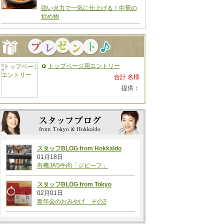
強い火力で一気に仕上げる！中華の
炒め物
トップページ用エントリー
合計 名様
提供：
スタッフBLOG from Hokkaido
01月18日
有機JAS牛肉「ジビーフ」
スタッフBLOG from Tokyo
02月01日
新年会のおみやげ その2