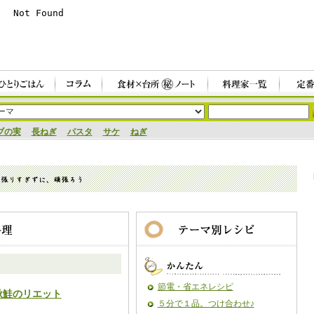
ブの実
長ねぎ
パスタ
サケ
ねぎ
節電・省エネレシピ
秋鮭のリエット
５分で１品。つけ合わせ♪