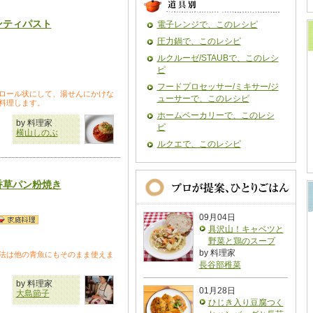
ンティパスト
電子レンジで、このレシピ
圧力鍋で、このレシピ
ルクルーゼ/STAUBで、このレシ
ピ
フードプロセッサー/ミキサー/ジ
ロール状にして、湯せんにかけな
ューサーで、このレシピ
料理します。
ホームベーカリーで、このレシ
by 料理家
ピ
横山しのぶ
ルクエで、このレシピ
香草パン粉焼き
09月04日
具沢山！キャベツと
野菜と鶏のスープ
by 料理家
法は他の青魚にもそのまま使えま
長谷部稚菜
by 料理家
01月28日
大島節子
ひじき入り豆腐つく