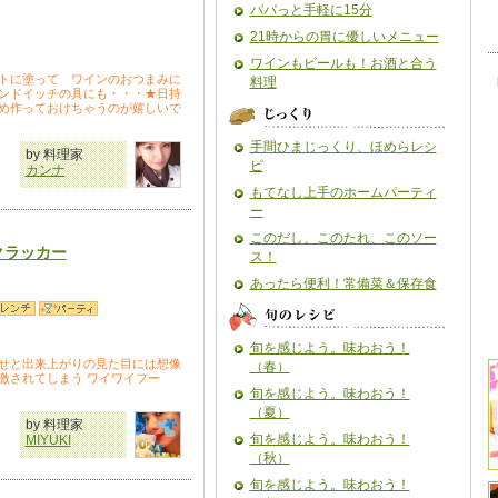
パパっと手軽に15分
21時からの胃に優しいメニュー
ワインもビールも！お酒と合う
トに塗って ワインのおつまみに
料理
ンドイッチの具にも・・・★日持
め作っておけちゃうのが嬉しいで
手間ひまじっくり、ほめらレシ
by 料理家
ピ
カンナ
もてなし上手のホームパーティ
ー
このだし、このたれ、このソー
クラッカー
ス！
あったら便利！常備菜＆保存食
旬を感じよう。味わおう！
せと出来上がりの見た目には想像
（春）
激されてしまう ワイワイフー
旬を感じよう。味わおう！
（夏）
by 料理家
旬を感じよう。味わおう！
MIYUKI
（秋）
旬を感じよう。味わおう！