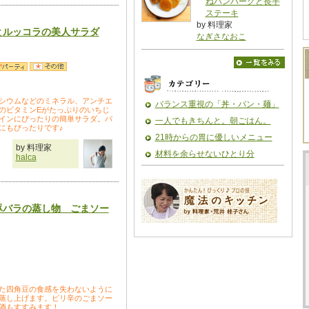
ねハンバーグと長芋
ステーキ
by 料理家
とルッコラの美人サラダ
なぎさなおこ
シウムなどのミネラル、アンチエ
バランス重視の「丼・パン・麺」
のビタミンEがたっぷりのいちじ
インにぴったりの簡単サラダ。パ
一人でもきちんと。朝ごはん。
にもぴったりです♪
21時からの胃に優しいメニュー
by 料理家
材料を余らせないひとり分
halca
豚バラの蒸し物 ごまソー
た四角豆の食感を失わないように
蒸し上げます。ピリ辛のごまソー
酒もすすみます！