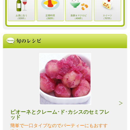
お酒に合う
定番料理
薬膳＆マクロビ
スイーツ
（929件）
（282件）
（404件）
（767件）
ピオーネとクレーム･ド･カシスのセミフレ
ッド
簡単で一口タイプなのでパーティーにもおすす