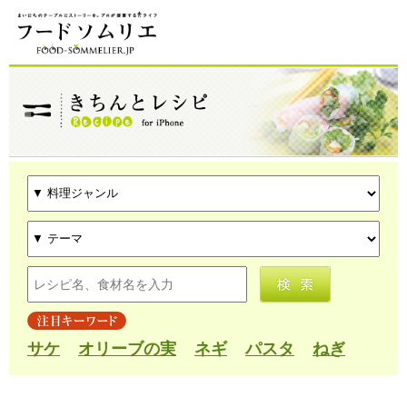
サケ
オリーブの実
ネギ
パスタ
ねぎ