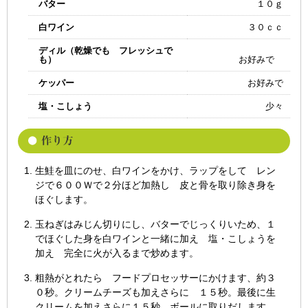
バター
１０ｇ
白ワイン
３０ｃｃ
ディル（乾燥でも フレッシュで
も）
お好みで
ケッパー
お好みで
塩・こしょう
少々
生鮭を皿にのせ、白ワインをかけ、ラップをして レン
ジで６００Ｗで２分ほど加熱し 皮と骨を取り除き身を
ほぐします。
玉ねぎはみじん切りにし、バターでじっくりいため、１
でほぐした身を白ワインと一緒に加え 塩・こしょうを
加え 完全に火が入るまで炒めます。
粗熱がとれたら フードプロセッサーにかけます、約３
０秒。クリームチーズも加えさらに １５秒。最後に生
クリームを加えさらに１５秒。ボールに取りだします。