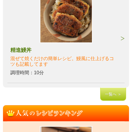
精進鰻丼
混ぜて焼くだけの簡単レシピ。鰻風に仕上げるコ
ツも記載してます
調理時間：10分
一覧へ ＞