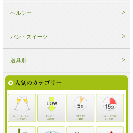
ヘルシー
パン・スイーツ
道具別
ホームパーティー
低カロリー
5分で1品
パパッと15分
（1752件）
（677件）
（141件）
（1100件）