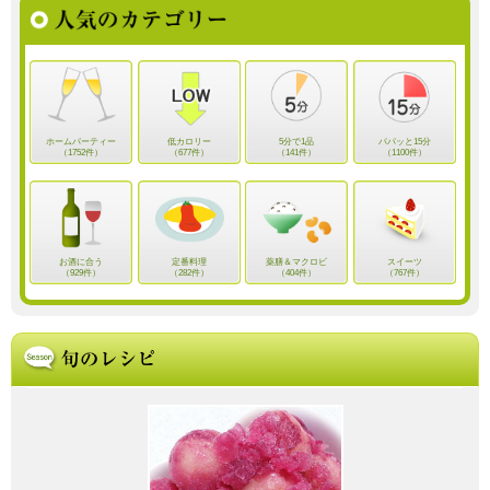
ホームパーティー
低カロリー
5分で1品
パパッと15分
（1752件）
（677件）
（141件）
（1100件）
お酒に合う
定番料理
薬膳＆マクロビ
スイーツ
（929件）
（282件）
（404件）
（767件）