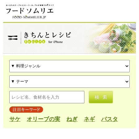
サケ
オリーブの実
ねぎ
ネギ
パスタ