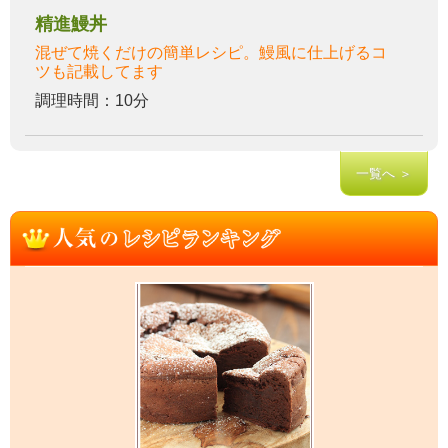
精進鰻丼
混ぜて焼くだけの簡単レシピ。鰻風に仕上げるコ
ツも記載してます
調理時間：10分
一覧へ ＞