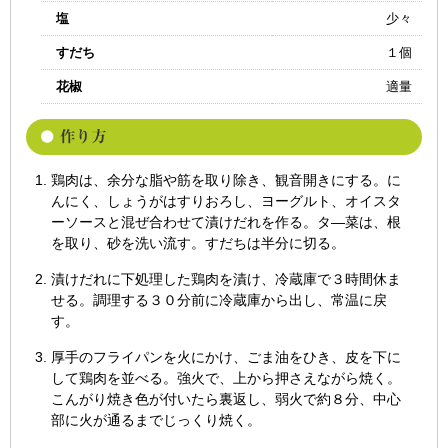
塩
少々
すだち
１個
花椒
適量
鶏肉は、余分な脂や筋を取り除き、観音開きにする。に
んにく、しょうがはすりおろし、ヨーグルト、オイスタ
ーソースと混ぜ合わせて漬けだれを作る。タ―菜は、根
を取り、砂を洗い流す。すだちは半分に切る。
漬けだれに下処理した鶏肉を漬け、冷蔵庫で３時間休ま
せる。調理する３０分前に冷蔵庫から出し、常温に戻
す。
厚手のフライパンを火にかけ、ごま油をひき、皮を下に
して鶏肉を並べる。強火で、上から押さえながら焼く。
こんがり焼き色が付いたら裏返し、弱火で約８分、中心
部に火が通るまでじっくり焼く。