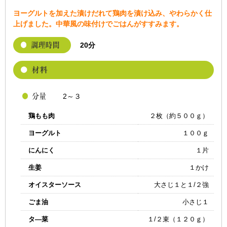
ヨーグルトを加えた漬けだれて鶏肉を漬け込み、やわらかく仕
上げました。中華風の味付けでごはんがすすみます。
20分
2～３
鶏もも肉
２枚（約５００ｇ）
ヨーグルト
１００ｇ
にんにく
１片
生姜
１かけ
オイスターソース
大さじ１と１/２強
ごま油
小さじ１
タ―菜
１/２束（１２０ｇ）