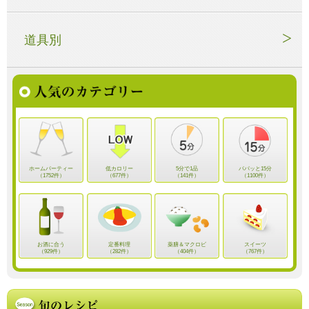
道具別
ホームパーティー
低カロリー
5分で1品
パパッと15分
（1752件）
（677件）
（141件）
（1100件）
お酒に合う
定番料理
薬膳＆マクロビ
スイーツ
（929件）
（282件）
（404件）
（767件）