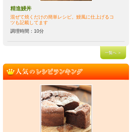
精進鰻丼
混ぜて焼くだけの簡単レシピ。鰻風に仕上げるコ
ツも記載してます
調理時間：10分
一覧へ ＞