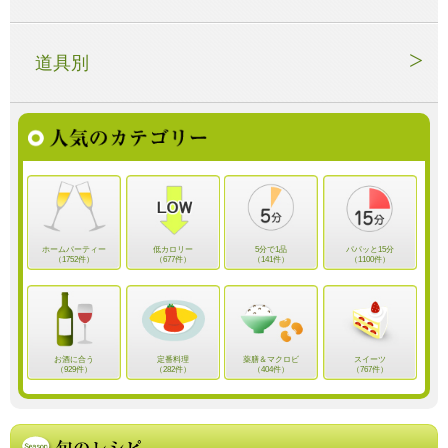
道具別
ホームパーティー
低カロリー
5分で1品
パパッと15分
（1752件）
（677件）
（141件）
（1100件）
お酒に合う
定番料理
薬膳＆マクロビ
スイーツ
（929件）
（282件）
（404件）
（767件）