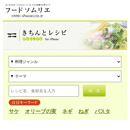
サケ
オリーブの実
ネギ
ねぎ
パスタ