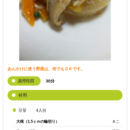
あんかけに使う野菜は、何でもＯＫです。
30分
4人分
大根（1.5ｃｍの輪切り）
８こ