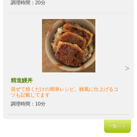
調理時間：20分
精進鰻丼
混ぜて焼くだけの簡単レシピ。鰻風に仕上げるコ
ツも記載してます
調理時間：10分
一覧へ ＞