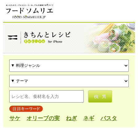
サケ
オリーブの実
ねぎ
ネギ
パスタ