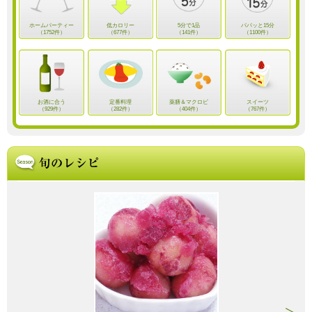
ホームパーティー
低カロリー
5分で1品
パパッと15分
（1752件）
（677件）
（141件）
（1100件）
お酒に合う
定番料理
薬膳＆マクロビ
スイーツ
（929件）
（282件）
（404件）
（767件）