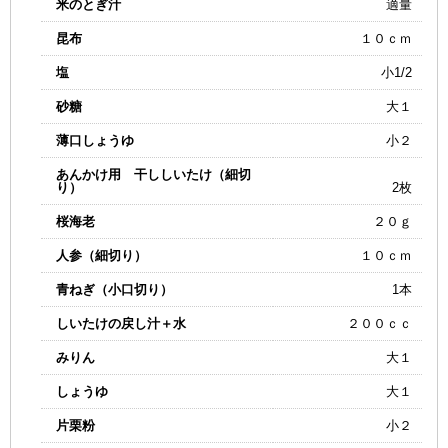
米のとぎ汁
適量
昆布
１０ｃｍ
塩
小1/2
砂糖
大１
薄口しょうゆ
小２
あんかけ用 干ししいたけ（細切
り）
2枚
桜海老
２０ｇ
人参（細切り）
１０ｃｍ
青ねぎ（小口切り）
1本
しいたけの戻し汁＋水
２００ｃｃ
みりん
大１
しょうゆ
大１
片栗粉
小２