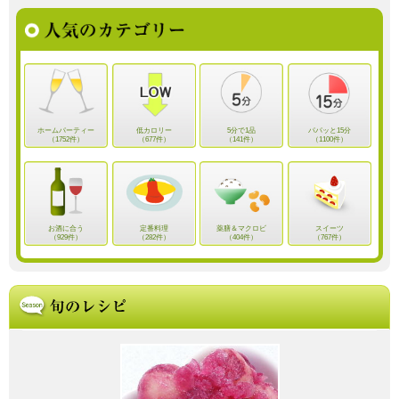
ホームパーティー
低カロリー
5分で1品
パパッと15分
（1752件）
（677件）
（141件）
（1100件）
お酒に合う
定番料理
薬膳＆マクロビ
スイーツ
（929件）
（282件）
（404件）
（767件）