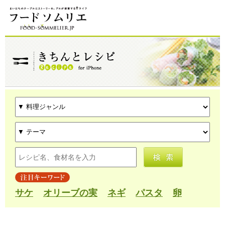
サケ
オリーブの実
ネギ
パスタ
卵