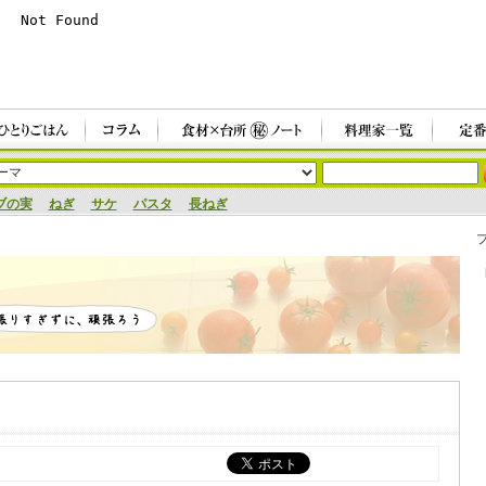
ブの実
ねぎ
サケ
パスタ
長ねぎ