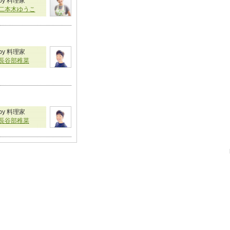
by 料理家
二本木ゆうこ
by 料理家
長谷部稚菜
by 料理家
長谷部稚菜