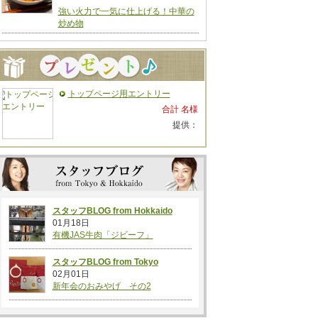
強い火力で一気に仕上げる！中華の
炒め物
トップページ用エントリー
合計 名様
提供：
スタッフBLOG from Hokkaido
01月18日
有機JAS牛肉「ジビーフ」
スタッフBLOG from Tokyo
02月01日
新年会のおみやげ その2