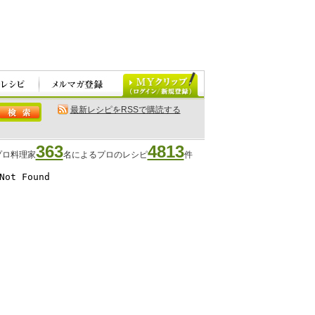
最新レシピをRSSで購読する
363
4813
プロ料理家
名によるプロのレシピ
件