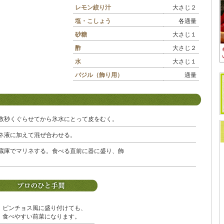
レモン絞り汁
大さじ２
塩・こしょう
各適量
砂糖
大さじ１
酢
大さじ２
水
大さじ１
バジル（飾り用）
適量
数秒くぐらせてから氷水にとって皮をむく。
ネ液に加えて混ぜ合わせる。
蔵庫でマリネする。食べる直前に器に盛り、飾
ピンチョス風に盛り付けても、
食べやすい前菜になります。