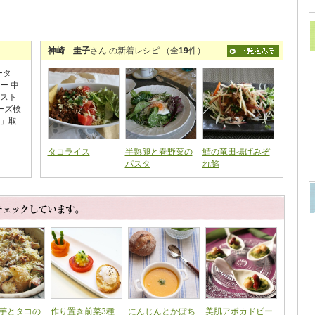
神崎 圭子
さん の新着レシピ （全
19
件）
ータ
ー 中
ンスト
ーズ検
E」取
タコライス
半熟卵と春野菜の
鯖の竜田揚げみぞ
パスタ
れ餡
芋とタコの
作り置き前菜3種
にんじんとかぼち
美肌アボカドビー