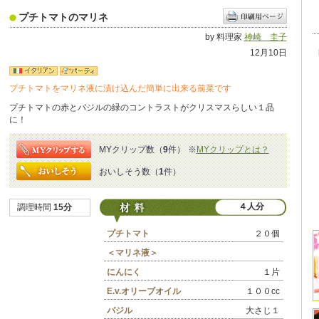
プチトマトのマリネ
by 料理家
神崎 圭子
12月10日
プチトマトをマリネ液に漬け込んだ簡単に出来る前菜です
プチトマトの赤とバジルの緑のコントラストがクリスマスらしい１品
に！
MYクリップ数（
9
件）
※
MYクリップとは？
おいしそう数（
1
件）
４人分
調理時間
15分
プチトマト
２０個
＜マリネ液＞
にんにく
１片
E.v.オリーブオイル
１００cc
バジル
大さじ１