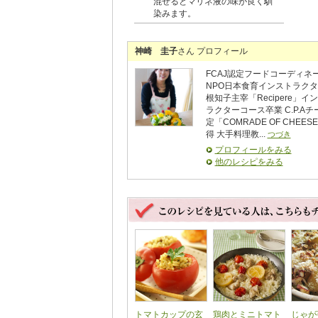
混ぜるとマリネ液の味が良く馴
染みます。
神崎 圭子
さん プロフィール
FCAJ認定フードコーディネ
NPO日本食育インストラクタ
根知子主宰「Recipere」イ
ラクターコース卒業 C.P.Aチ
定「COMRADE OF CHEES
得 大手料理教...
つづき
プロフィールをみる
他のレシピをみる
トマトカップの玄
鶏肉とミニトマト
じゃが