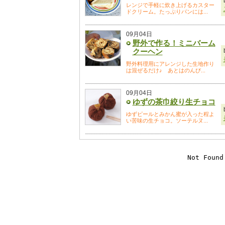
レンジで手軽に炊き上げるカスター
ドクリーム。たっぷりパンには...
09月04日
野外で作る！ミニバーム
クーヘン
野外料理用にアレンジした生地作り
は混ぜるだけ♪ あとはのんび...
09月04日
ゆずの茶巾絞り生チョコ
ゆずピールとみかん蜜が入った程よ
い苦味の生チョコ。ソーテルヌ...