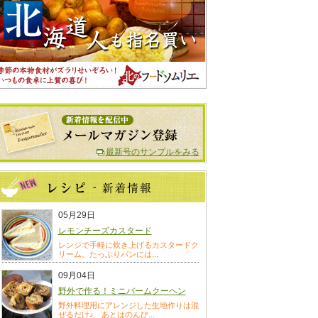
最新号のサンプルをみる
05月29日
レモンチーズカスタード
レンジで手軽に炊き上げるカスタードク
リーム。たっぷりパンには...
09月04日
野外で作る！ミニバームクーヘン
野外料理用にアレンジした生地作りは混
ぜるだけ♪ あとはのんび...