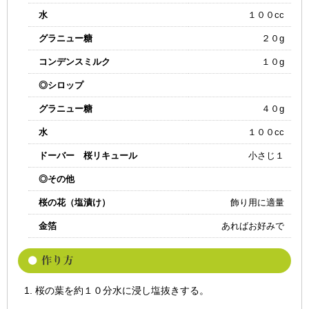
水
１００cc
グラニュー糖
２０g
コンデンスミルク
１０g
◎シロップ
グラニュー糖
４０g
水
１００cc
ドーバー 桜リキュール
小さじ１
◎その他
桜の花（塩漬け）
飾り用に適量
金箔
あればお好みで
桜の葉を約１０分水に浸し塩抜きする。