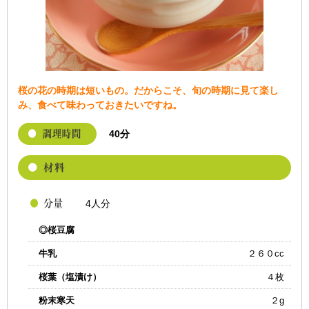
桜の花の時期は短いもの。だからこそ、旬の時期に見て楽し
み、食べて味わっておきたいですね。
40分
4人分
◎桜豆腐
牛乳
２６０cc
桜葉（塩漬け）
４枚
粉末寒天
２g