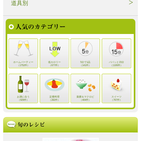
道具別
ホームパーティー
低カロリー
5分で1品
パパッと15分
（1752件）
（677件）
（141件）
（1100件）
お酒に合う
定番料理
薬膳＆マクロビ
スイーツ
（929件）
（282件）
（404件）
（767件）