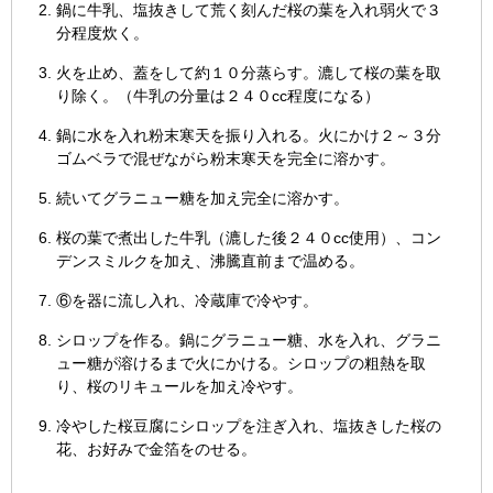
鍋に牛乳、塩抜きして荒く刻んだ桜の葉を入れ弱火で３
分程度炊く。
火を止め、蓋をして約１０分蒸らす。漉して桜の葉を取
り除く。（牛乳の分量は２４０cc程度になる）
鍋に水を入れ粉末寒天を振り入れる。火にかけ２～３分
ゴムベラで混ぜながら粉末寒天を完全に溶かす。
続いてグラニュー糖を加え完全に溶かす。
桜の葉で煮出した牛乳（漉した後２４０cc使用）、コン
デンスミルクを加え、沸騰直前まで温める。
⑥を器に流し入れ、冷蔵庫で冷やす。
シロップを作る。鍋にグラニュー糖、水を入れ、グラニ
ュー糖が溶けるまで火にかける。シロップの粗熱を取
り、桜のリキュールを加え冷やす。
冷やした桜豆腐にシロップを注ぎ入れ、塩抜きした桜の
花、お好みで金箔をのせる。