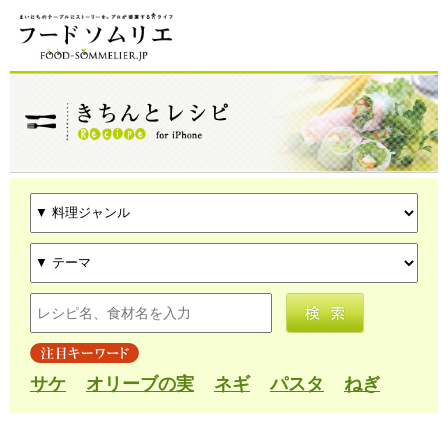
サケ
オリーブの実
ネギ
パスタ
ねぎ