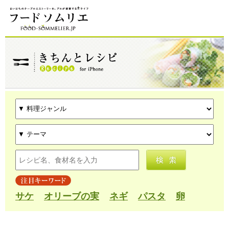
サケ
オリーブの実
ネギ
パスタ
卵