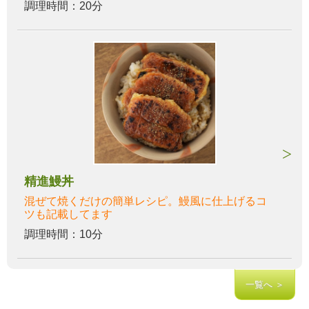
調理時間：20分
精進鰻丼
混ぜて焼くだけの簡単レシピ。鰻風に仕上げるコ
ツも記載してます
調理時間：10分
一覧へ ＞