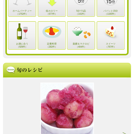
ホームパーティー
低カロリー
5分で1品
パパッと15分
（1752件）
（677件）
（141件）
（1100件）
お酒に合う
定番料理
薬膳＆マクロビ
スイーツ
（929件）
（282件）
（404件）
（767件）