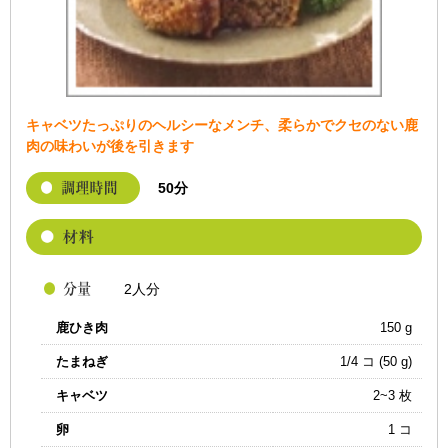
キャベツたっぷりのヘルシーなメンチ、柔らかでクセのない鹿
肉の味わいが後を引きます
50分
2人分
鹿ひき肉
150 g
たまねぎ
1/4 コ (50 g)
キャベツ
2~3 枚
卵
1 コ