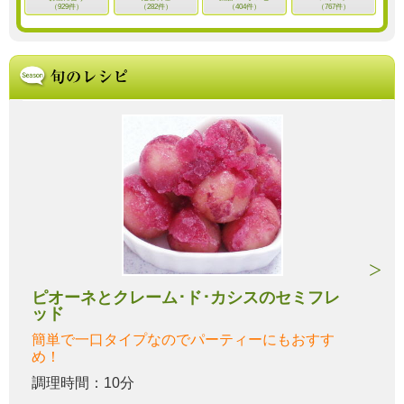
（929件）
（282件）
（404件）
（767件）
ピオーネとクレーム･ド･カシスのセミフレ
ッド
簡単で一口タイプなのでパーティーにもおすす
め！
調理時間：10分