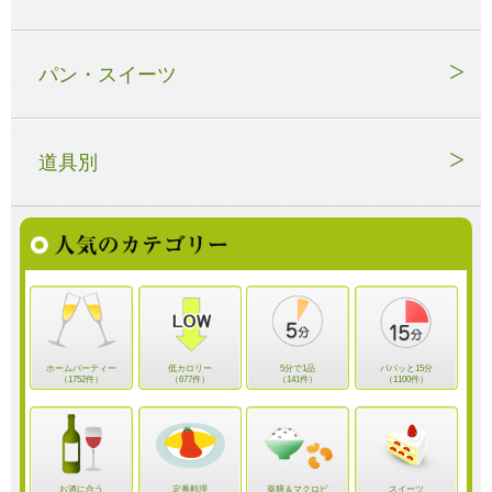
パン・スイーツ
道具別
ホームパーティー
低カロリー
5分で1品
パパッと15分
（1752件）
（677件）
（141件）
（1100件）
お酒に合う
定番料理
薬膳＆マクロビ
スイーツ