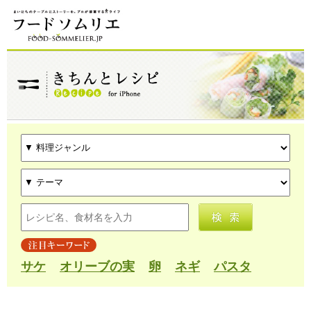
サケ
オリーブの実
卵
ネギ
パスタ