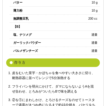
バター
10 g
薄力粉
10 g
無調整豆乳
200 cc
【B】
塩、ナツメグ
適量
ガーリックパウダー
適量
パルメザンチーズ
適量
皮をむいた里芋・かぼちゃを食べやすい大きさに切り、
耐熱容器に並べてレンジで5分加熱する
フライパンを弱火にかけて、ダマにならないようAを混
ぜ合わせ、とろみがついたらBで味を調える
②を①にまわしかけ、とろけるチーズをのせてトースタ
ーで表面がきつね色になるまで約15分焼き、パセリをち