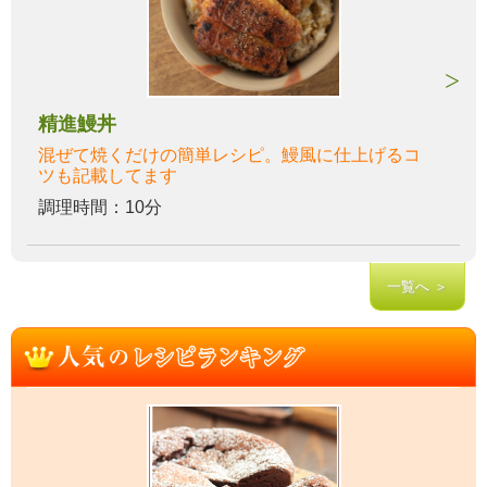
精進鰻丼
混ぜて焼くだけの簡単レシピ。鰻風に仕上げるコ
ツも記載してます
調理時間：10分
一覧へ ＞