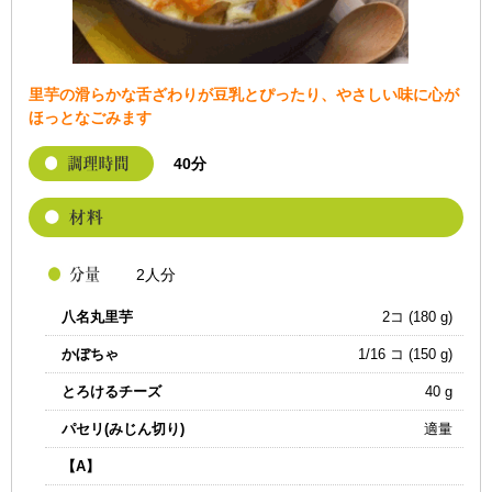
里芋の滑らかな舌ざわりが豆乳とぴったり、やさしい味に心が
ほっとなごみます
40分
2人分
八名丸里芋
2コ (180 g)
かぼちゃ
1/16 コ (150 g)
とろけるチーズ
40 g
パセリ(みじん切り)
適量
【A】