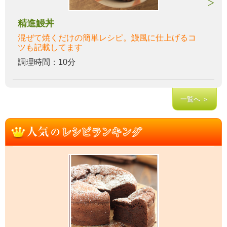
精進鰻丼
混ぜて焼くだけの簡単レシピ。鰻風に仕上げるコ
ツも記載してます
調理時間：10分
一覧へ ＞