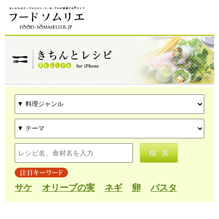
サケ
オリーブの実
ネギ
卵
パスタ