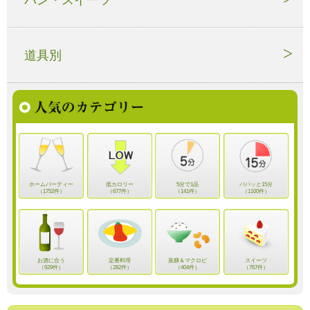
道具別
ホームパーティー
低カロリー
5分で1品
パパッと15分
（1752件）
（677件）
（141件）
（1100件）
お酒に合う
定番料理
薬膳＆マクロビ
スイーツ
（929件）
（282件）
（404件）
（767件）