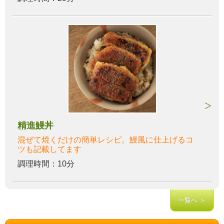
精進鰻丼
混ぜて焼くだけの簡単レシピ。鰻風に仕上げるコ
ツも記載してます
調理時間：10分
一覧へ ＞