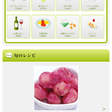
ホームパーティー
低カロリー
5分で1品
パパッと15分
（1752件）
（677件）
（141件）
（1100件）
お酒に合う
定番料理
薬膳＆マクロビ
スイーツ
（929件）
（282件）
（404件）
（767件）