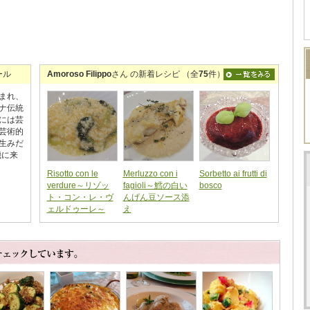
ール
Amoroso Filippo
さん の新着レシピ （全
75
件）
まれ、
ナ伝統
には芸
芸術的
生みだ
機に来
Risotto con le
Merluzzo con i
Sorbetto ai frutti di
verdure～リゾッ
fagioli～鱈の白い
bosco
ト・コン・レ・ヴ
んげん豆ソース添
ェルドゥーレ～
え