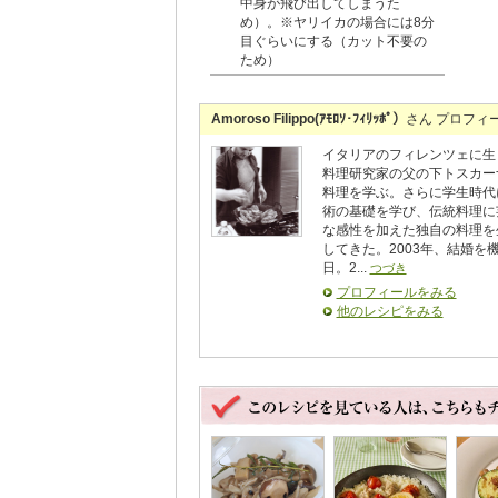
中身が飛び出してしまうた
め）。※ヤリイカの場合には8分
目ぐらいにする（カット不要の
ため）
Amoroso Filippo(ｱﾓﾛｿ･ﾌｨﾘｯﾎﾟ）
さん プロフィ
イタリアのフィレンツェに生
料理研究家の父の下トスカー
料理を学ぶ。さらに学生時代
術の基礎を学び、伝統料理に
な感性を加えた独自の料理を
してきた。2003年、結婚を
日。2...
つづき
プロフィールをみる
他のレシピをみる