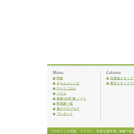
特集
北海道スタッフ
きちんとレシピ
東京スタッフブ
ひとりごはん
コラム
食材×台所 秘 ノート
料理家一覧
食のプロブログ
プレゼント
このサイトの写真、イラスト、文章を著作者に無断で転