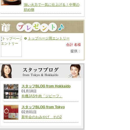
強い火力で一気に仕上げる！中華の
炒め物
トップページ用エントリー
合計 名様
提供：
スタッフBLOG from Hokkaido
01月18日
有機JAS牛肉「ジビーフ」
スタッフBLOG from Tokyo
02月01日
新年会のおみやげ その2