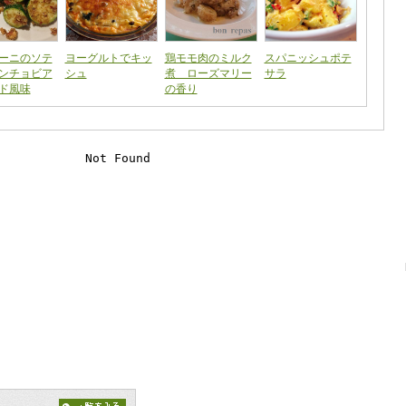
ーニのソテ
ヨーグルトでキッ
鶏モモ肉のミルク
スパニッシュポテ
ンチョビア
シュ
煮 ローズマリー
サラ
ド風味
の香り