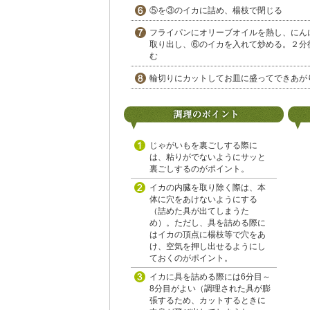
⑤を③のイカに詰め、楊枝で閉じる
フライパンにオリーブオイルを熱し、にん
取り出し、⑥のイカを入れて炒める。２分後
む
輪切りにカットしてお皿に盛ってできあが
じゃがいもを裏ごしする際に
は、粘りがでないようにサッと
裏ごしするのがポイント。
イカの内臓を取り除く際は、本
体に穴をあけないようにする
（詰めた具が出てしまうた
め）。ただし、具を詰める際に
はイカの頂点に楊枝等で穴をあ
け、空気を押し出せるようにし
ておくのがポイント。
イカに具を詰める際には6分目～
8分目がよい（調理された具が膨
張するため、カットするときに