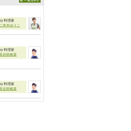
by 料理家
二本木ゆうこ
by 料理家
長谷部稚菜
by 料理家
長谷部稚菜