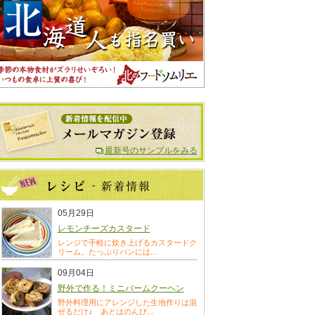
最新号のサンプルをみる
05月29日
レモンチーズカスタード
レンジで手軽に炊き上げるカスタードク
リーム。たっぷりパンには...
09月04日
野外で作る！ミニバームクーヘン
野外料理用にアレンジした生地作りは混
ぜるだけ♪ あとはのんび...