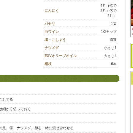
4片（④で
にんにく
2片＋⑦で
2片）
パセリ
1束
白ワイン
1/2カップ
塩・こしょう
適宜
ナツメグ
小さじ1
EXVオリーブオイル
大さじ4
楊枝
6本
ごしする
は細かく切っておく
の足、④、ナツメグ、卵を一緒に混ぜ合わせる