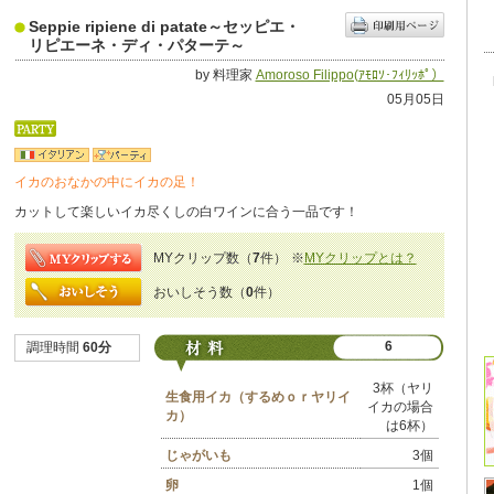
Seppie ripiene di patate～セッピエ・
リピエーネ・ディ・パターテ～
by 料理家
Amoroso Filippo(ｱﾓﾛｿ･ﾌｨﾘｯﾎﾟ）
05月05日
イカのおなかの中にイカの足！
カットして楽しいイカ尽くしの白ワインに合う一品です！
MYクリップ数（
7
件）
※
MYクリップとは？
おいしそう数（
0
件）
6
調理時間
60分
3杯（ヤリ
生食用イカ（するめｏｒヤリイ
イカの場合
カ）
は6杯）
じゃがいも
3個
卵
1個