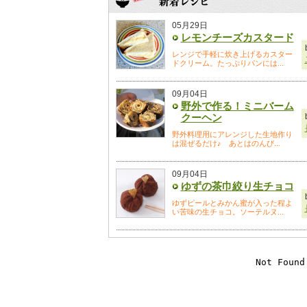
05月29日
レモンチーズカスタード
レンジで手軽に炊き上げるカスター
ドクリーム。たっぷりパンには...
09月04日
野外で作る！ミニバーム
クーヘン
野外料理用にアレンジした生地作り
は混ぜるだけ♪ あとはのんび...
09月04日
ゆずの茶巾絞り生チョコ
ゆずピールとみかん蜜が入った程よ
い苦味の生チョコ。ソーテルヌ...