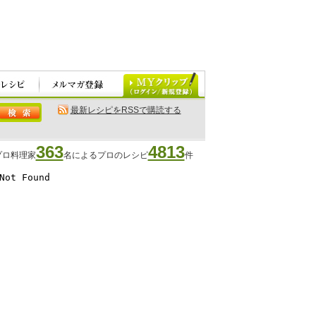
最新レシピをRSSで購読する
363
4813
プロ料理家
名によるプロのレシピ
件