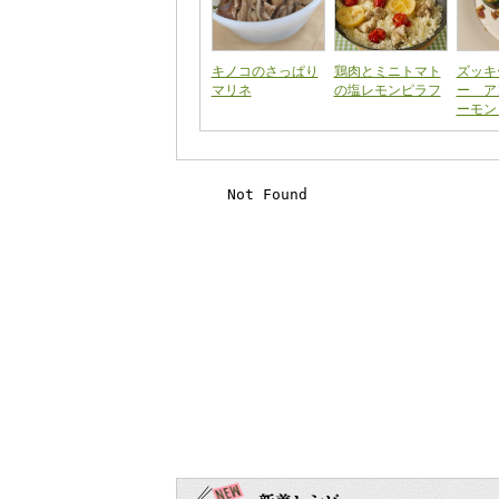
キノコのさっぱり
鶏肉とミニトマト
ズッキ
マリネ
の塩レモンピラフ
ー ア
ーモン