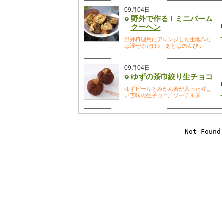
09月04日
野外で作る！ミニバーム
クーヘン
野外料理用にアレンジした生地作り
は混ぜるだけ♪ あとはのんび...
09月04日
ゆずの茶巾絞り生チョコ
ゆずピールとみかん蜜が入った程よ
い苦味の生チョコ。ソーテルヌ...