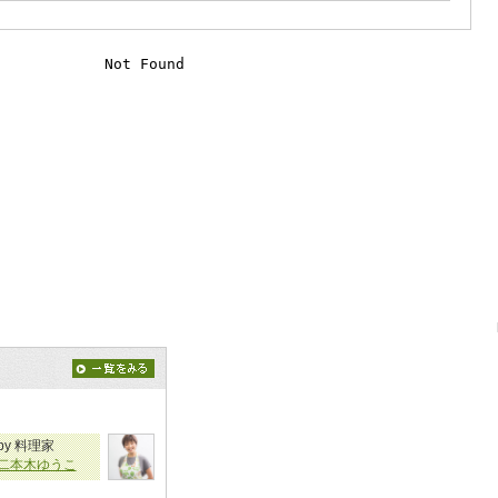
by 料理家
二本木ゆうこ