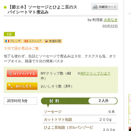
【節エネ】ソーセージとひよこ豆のス
パイシートマト煮込み
by 料理家
水島弘史
03月22日
５分で温か煮込みご飯
包丁も使わず、缶詰とソーセージで煮込みは３分、クスクスも塩、オリ
ーブオイル、熱湯で５分の簡単パスタ
MYクリップ数（
42
※
MYクリップとは？
件）
おいしそう数（
3
件）
２人分
調理時間
5分
ソーセージ
６本
カットトマト缶詰
２００g
ひよこ豆缶詰（ガルバンゾービ
２００g