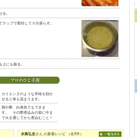
せる。
てラップで密封して５分蒸らす。
を上にも振る。
カイエンヌのような辛味を効か
せると体も温まります。
鶏や豚、白身魚でもできま
す。 その際煮込みの前に中ま
で火を通してから煮込むこと！
水島弘史
さん の新着レシピ （全
7
件）