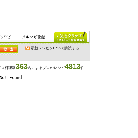
最新レシピをRSSで購読する
363
4813
プロ料理家
名によるプロのレシピ
件