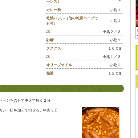
ーンズ）
カレー粉
小匙１
乾燥バジル（他の乾燥ハーブで
小匙１
も可）
塩
小匙２／３
砂糖
小匙１
クスクス
１００g
塩
小匙１／３
オリーブオイル
小匙２
熱湯
１２０g
セージをのせて中火で焼く２分
カレー粉を加えて混ぜる。中火３分