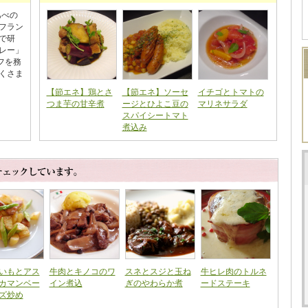
あべの
フラン
で研
レー」
フを務
くさま
【節エネ】鶏とさ
【節エネ】ソーセ
イチゴとトマトの
つま芋の甘辛煮
ージとひよこ豆の
マリネサラダ
スパイシートマト
煮込み
いもとアス
牛肉とキノコのワ
スネとスジと玉ね
牛ヒレ肉のトルネ
カマンベー
イン煮込
ぎのやわらか煮
ードステーキ
ズ炒め