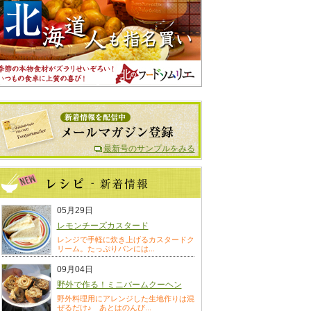
最新号のサンプルをみる
05月29日
レモンチーズカスタード
レンジで手軽に炊き上げるカスタードク
リーム。たっぷりパンには...
09月04日
野外で作る！ミニバームクーヘン
野外料理用にアレンジした生地作りは混
ぜるだけ♪ あとはのんび...