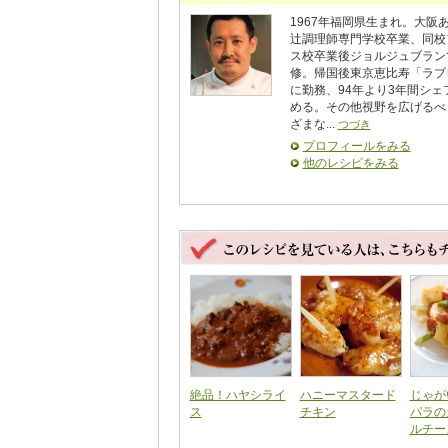
1967年福岡県生まれ。大阪
辻調理師専門学校卒業、同校
ス校卒業後ジョルジュブラン
修。帰国後東京恵比寿「ラブ
に勤務、94年より3年間シェ
める。その他視野を広げるべ
ざまな...
つづき
プロフィールをみる
他のレシピをみる
絶品！ハヤシライ
ハニーマスタード
じゃが
ス
チキン
パラの
ルチー