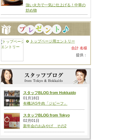
強い火力で一気に仕上げる！中華の
炒め物
トップページ用エントリー
合計 名様
提供：
スタッフBLOG from Hokkaido
01月18日
有機JAS牛肉「ジビーフ」
スタッフBLOG from Tokyo
02月01日
新年会のおみやげ その2