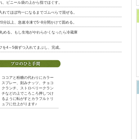
れ、ビニール袋の上から指でほぐす。
入れてほぼ均一になるまでゴムべらで混ぜる。
0分以上、急速冷凍で5~8分間かけて固める。
て丸める。もし生地がやわらかくなったら冷蔵庫
フを4～5個ずつ入れてまぶし、完成。
ココアと粉糖の代わりにカラー
スプレー、刻みナッツ、チョコ
クランチ、ストロベリークラン
チなどの上でころころ押しつけ
るように転がすとカラフルトリ
ュフに仕上がります♪