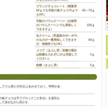
ブラックチョコレート（製菓用
60ｇでも市販の板チョコ70ｇで
60～70ｇ
もOK）
市販のバウムクーヘン（お徳用
のバウムクーヘンでも美味しく
100ｇ
できますよ）
生クリーム（乳脂肪分40～47%
のものが一番美味しくできます
80ｇ
が、植物性でもOK）
ココア（まぶし用；加糖の場合
は粉糖を入れずに10ｇ用意して
5ｇ
ください）
粉糖（まぶし用）
5ｇ
してラム酒と10分以上あわせておく。時間があ
の板チョコは手でブロックごと割る）を湯煎も
出して混ぜながら溶かす。