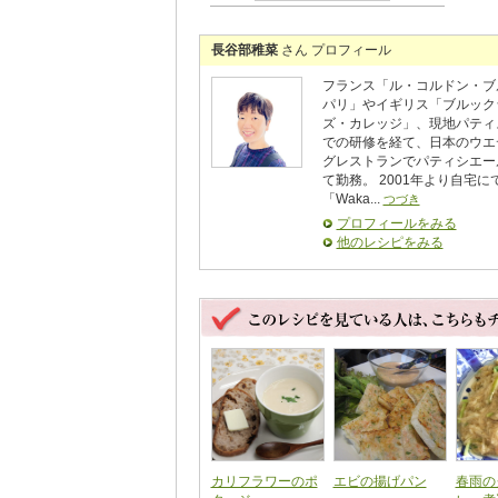
長谷部稚菜
さん プロフィール
フランス「ル・コルドン・ブ
パリ」やイギリス「ブルック
ズ・カレッジ」、現地パティ
での研修を経て、日本のウエ
グレストランでパティシエー
て勤務。 2001年より自宅に
「Waka...
つづき
プロフィールをみる
他のレシピをみる
カリフラワーのポ
エビの揚げパン
春雨の