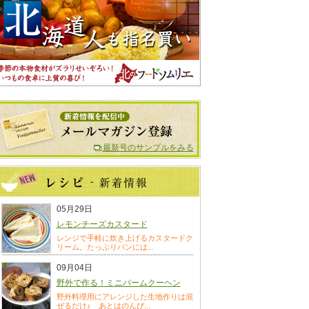
最新号のサンプルをみる
05月29日
レモンチーズカスタード
レンジで手軽に炊き上げるカスタードク
リーム。たっぷりパンには...
09月04日
野外で作る！ミニバームクーヘン
野外料理用にアレンジした生地作りは混
ぜるだけ♪ あとはのんび...