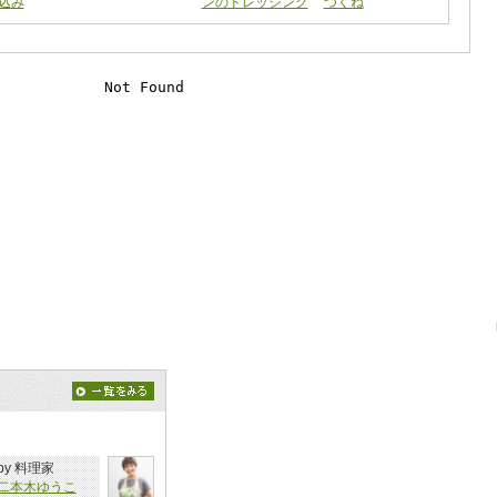
込み
ンのドレッシング
つくね
by 料理家
二本木ゆうこ