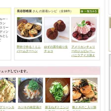
長谷部稚菜
さん の新着レシピ （全
10
件）
ルー・
ラン
スリー
ディン
ルとし
て
野外で作る！ミニ
ゆずの茶巾絞り生
アメリカンチェリ
バームクーヘン
チョコ
ーのジュビレー、
バニラアイス添え
グリーンカ
カジキの南蛮漬け
新玉ねぎとニンジ
麩ときのこ入り鶏