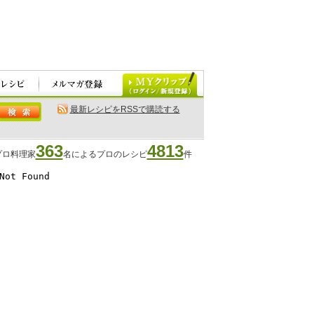
最新レシピをRSSで購読する
363
4813
プロ料理家
名によるプロのレシピ
件