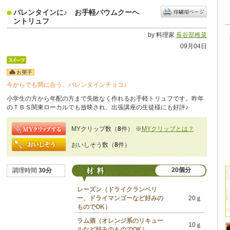
バレンタインに♪ お手軽バウムクーヘ
ントリュフ
by 料理家
長谷部稚菜
09月04日
今からでも間に合う、バレンタインチョコ♪
小学生の方から年配の方まで失敗なく作れるお手軽トリュフです。昨年
のＴＢＳ関東ローカルでも放映され、出張講座の生徒様にも好評♪
MYクリップ数（
8
件）
※
MYクリップとは？
おいしそう数（
8
件）
20個分
調理時間
30分
レーズン（ドライクランベリ
ー、ドライマンゴーなど好みの
20ｇ
ものでOK）
ラム酒（オレンジ系のリキュー
10ｇ
ルなど好みのものでOK）