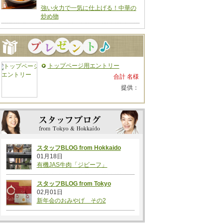
強い火力で一気に仕上げる！中華の
炒め物
トップページ用エントリー
合計 名様
提供：
スタッフBLOG from Hokkaido
01月18日
有機JAS牛肉「ジビーフ」
スタッフBLOG from Tokyo
02月01日
新年会のおみやげ その2