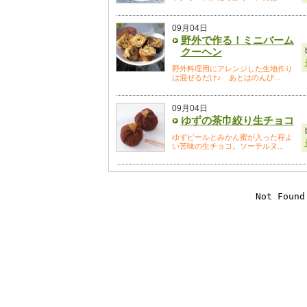
09月04日
野外で作る！ミニバーム
クーヘン
野外料理用にアレンジした生地作り
は混ぜるだけ♪ あとはのんび...
09月04日
ゆずの茶巾絞り生チョコ
ゆずピールとみかん蜜が入った程よ
い苦味の生チョコ。ソーテルヌ...