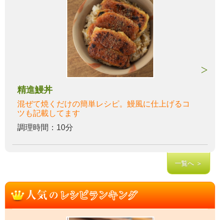
精進鰻丼
混ぜて焼くだけの簡単レシピ。鰻風に仕上げるコ
ツも記載してます
調理時間：10分
一覧へ ＞