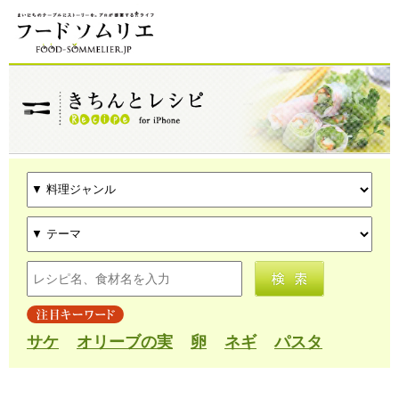
サケ
オリーブの実
卵
ネギ
パスタ