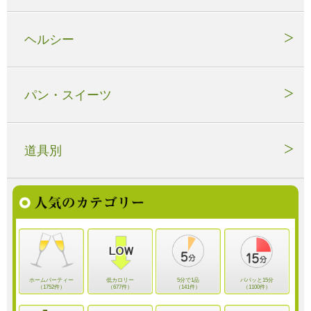
ヘルシー
パン・スイーツ
道具別
ホームパーティー
低カロリー
5分で1品
パパッと15分
（1752件）
（677件）
（141件）
（1100件）