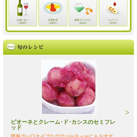
お酒に合う
定番料理
薬膳＆マクロビ
スイーツ
（929件）
（282件）
（404件）
（767件）
ピオーネとクレーム･ド･カシスのセミフレ
ッド
簡単で一口タイプなのでパーティーにもおすす