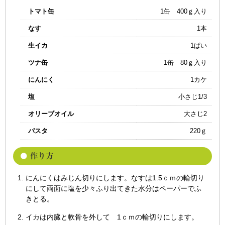
トマト缶
1缶 400ｇ入り
なす
1本
生イカ
1ぱい
ツナ缶
1缶 80ｇ入り
にんにく
1カケ
塩
小さじ1/3
オリーブオイル
大さじ2
パスタ
220ｇ
にんにくはみじん切りにします。なすは1.5ｃｍの輪切り
にして両面に塩を少々ふり出てきた水分はペーパーでふ
きとる。
イカは内臓と軟骨を外して 1ｃｍの輪切りにします。