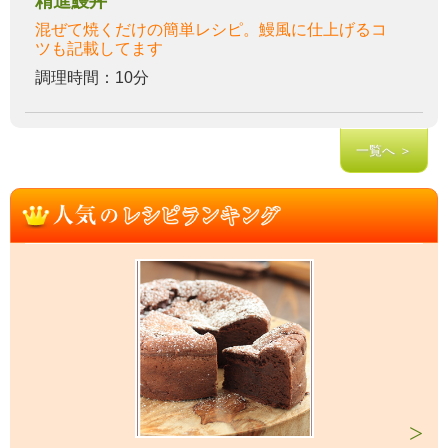
精進鰻丼
混ぜて焼くだけの簡単レシピ。鰻風に仕上げるコ
ツも記載してます
調理時間：10分
一覧へ ＞