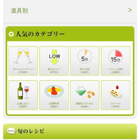
道具別
ホームパーティー
低カロリー
5分で1品
パパッと15分
（1752件）
（677件）
（141件）
（1100件）
お酒に合う
定番料理
薬膳＆マクロビ
スイーツ
（929件）
（282件）
（404件）
（767件）