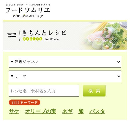
サケ
オリーブの実
ネギ
卵
パスタ