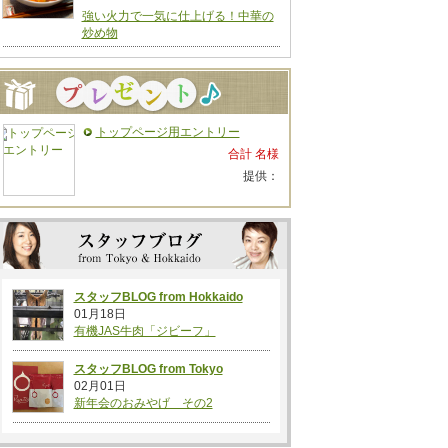
強い火力で一気に仕上げる！中華の
炒め物
トップページ用エントリー
合計 名様
提供：
スタッフBLOG from Hokkaido
01月18日
有機JAS牛肉「ジビーフ」
スタッフBLOG from Tokyo
02月01日
新年会のおみやげ その2