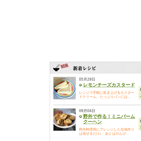
05月29日
レモンチーズカスタード
レンジで手軽に炊き上げるカスター
ドクリーム。たっぷりパンには...
09月04日
野外で作る！ミニバーム
クーヘン
野外料理用にアレンジした生地作り
は混ぜるだけ♪ あとはのんび...