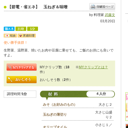
【節電・省エネ】 玉ねぎ＆味噌
by 料理家
武藤文
03月20日
使い勝手抜群！
生野菜、温野菜、焼いたお肉や豆腐に乗せても、ご飯のお供にも良いで
すよ。
MYクリップ数（
18
※
MYクリップとは？
件）
おいしそう数（
2
件）
４人分
調理時間
5分
みそ（お好みのもの）
大さじ２
大さじ山盛
玉ねぎの薄切り
り２
小さじ１／
オリーブオイル