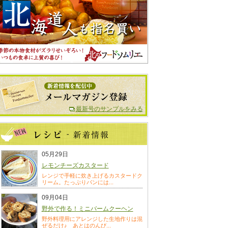
最新号のサンプルをみる
05月29日
レモンチーズカスタード
レンジで手軽に炊き上げるカスタードク
リーム。たっぷりパンには...
09月04日
野外で作る！ミニバームクーヘン
野外料理用にアレンジした生地作りは混
ぜるだけ♪ あとはのんび...