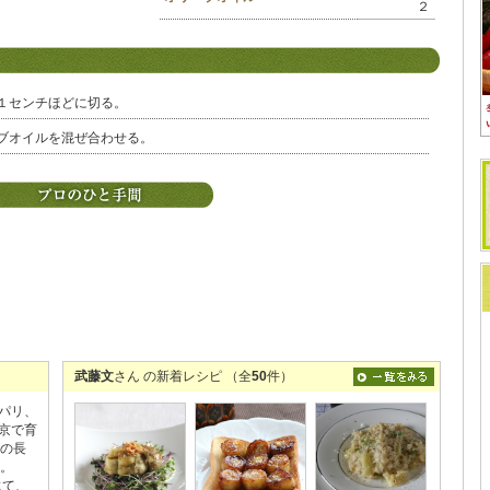
２
１センチほどに切る。
ブオイルを混ぜ合わせる。
武藤文
さん の新着レシピ （全
50
件）
パリ、
京で育
歳の長
す。
にて、