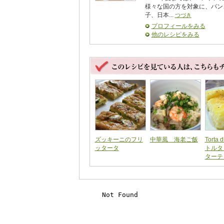
様々な国の方を対象に、パン
子、日本...
つづき
プロフィールをみる
他のレシピをみる
ズッキーニのフリ
中華風 海老ご飯
Torta 
ッタータ
トルタ
ターテ