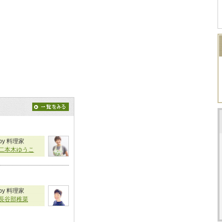
by 料理家
二本木ゆうこ
by 料理家
長谷部稚菜