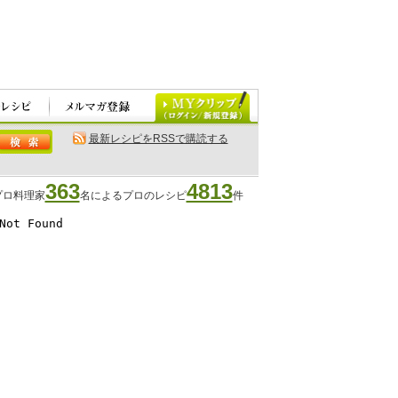
最新レシピをRSSで購読する
363
4813
プロ料理家
名によるプロのレシピ
件