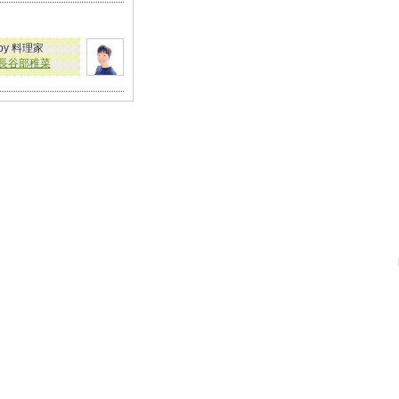
by 料理家
長谷部稚菜