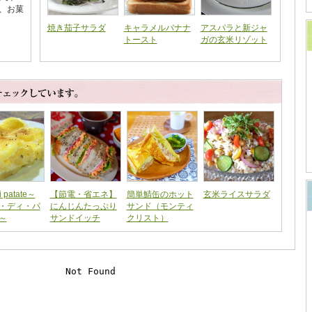
、お菓
焼き茄子サラダ
キャラメルバナナ
アスパラと新ジャ
トースト
ガの玄米リゾット
di patate～
【節電・省エネ】
簡単鯖缶のホット
玄米ライスサラダ
・ディ・パ
にんじんたっぷり
サンド（モンティ
～
サンドイッチ
クリスト）