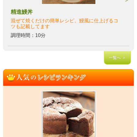
精進鰻丼
混ぜて焼くだけの簡単レシピ。鰻風に仕上げるコ
ツも記載してます
調理時間：10分
一覧へ ＞