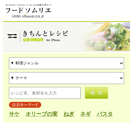
サケ
オリーブの実
ねぎ
ネギ
パスタ