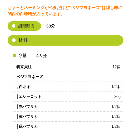
ちょっとネーミングがベタだけど“ベジマヨネーズ”は隠し味に
関西の白味噌が入っています。
30分
4人分
帆立貝柱
12個
ベジマヨネーズ
┌白ネギ
1/2本
│エシャロット
30g
│赤パプリカ
1/2個
│黄パプリカ
1/2個
│緑パプリカ
1/2個