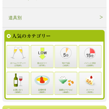
道具別
ホームパーティー
低カロリー
5分で1品
パパッと15分
（1752件）
（677件）
（141件）
（1100件）
お酒に合う
定番料理
薬膳＆マクロビ
スイーツ
（929件）
（282件）
（404件）
（767件）