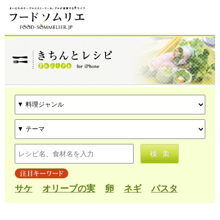
サケ
オリーブの実
卵
ネギ
パスタ