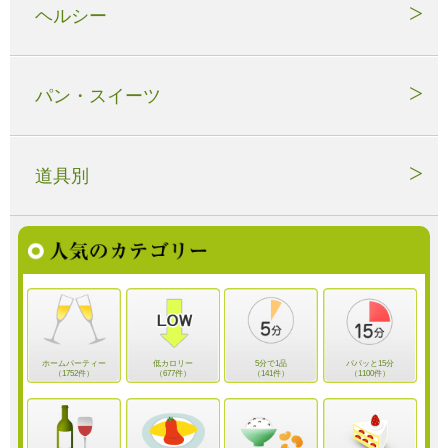
ヘルシー
パン・スイーツ
道具別
ホームパーティー
低カロリー
5分で1品
パパッと15分
（1752件）
（677件）
（141件）
（1100件）