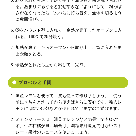
粉を入れたら泡だて器で手早く液体類と粉を混ぜ合わせ
る。あまりぐるぐると混ぜすぎないようにして、粉っぽ
さがなくなったらゴムべらに持ち替え、全体を切るよう
に数回混ぜる。
⑤をパウンド型に入れて、余熱が完了したオーブンに入
れる。180℃で25分焼く。
加熱が終了したらオーブンから取り出し、型に入れたま
ま余熱をとる。
余熱がとれたら型から出して、完成。
国産レモンを使って、皮も使って作りましょう。 使う
前にきちんと洗ってから使えばさらに安心です。輸入レ
モンには防かび剤などが使われていますので避けます。
ミカンジュースは、清見オレンジなどの果汁でもOKで
す。生の柑橘が無い場合は、濃縮果汁還元ではないスト
レート果汁のジュースを使いましょう。