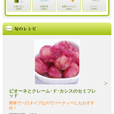
お酒に合う
定番料理
薬膳＆マクロビ
スイーツ
（929件）
（282件）
（404件）
（767件）
ピオーネとクレーム･ド･カシスのセミフレ
ッド
簡単で一口タイプなのでパーティーにもおすす
め！