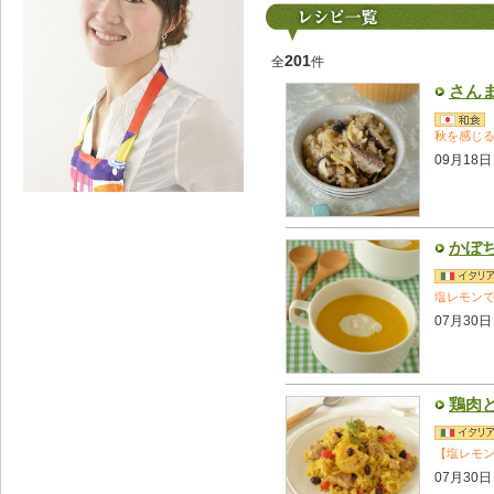
201
全
件
さん
秋を感じ
09月18日
かぼ
塩レモン
07月30日
鶏肉
【塩レモ
07月30日