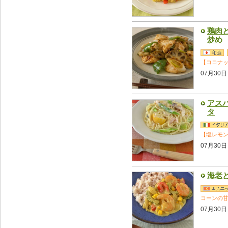
鶏肉
炒め
【ココナ
07月30日
アス
タ
【塩レモ
07月30日
海老
コーンの
07月30日