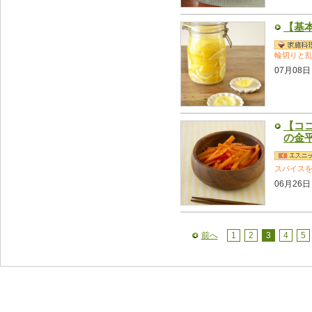
【基
輪切りと
07月08日
【コ
の金
スパイス
06月26日
前へ
1
2
3
4
5