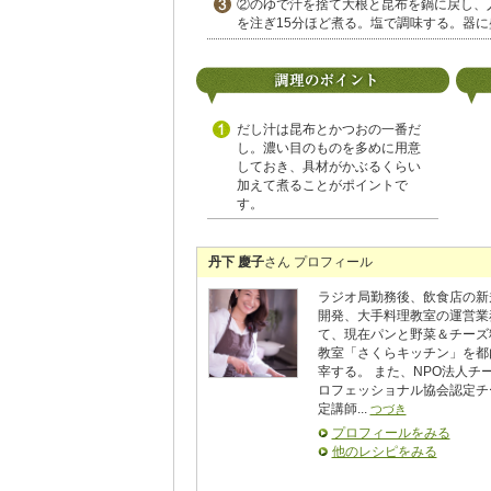
②のゆで汁を捨て大根と昆布を鍋に戻し、
を注ぎ15分ほど煮る。塩で調味する。器
だし汁は昆布とかつおの一番だ
し。濃い目のものを多めに用意
しておき、具材がかぶるくらい
加えて煮ることがポイントで
す。
丹下 慶子
さん プロフィール
ラジオ局勤務後、飲食店の新
開発、大手料理教室の運営業
て、現在パンと野菜＆チーズ
教室「さくらキッチン」を都
宰する。 また、NPO法人チ
ロフェッショナル協会認定チ
定講師...
つづき
プロフィールをみる
他のレシピをみる