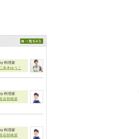
by 料理家
二本木ゆうこ
by 料理家
長谷部稚菜
by 料理家
長谷部稚菜