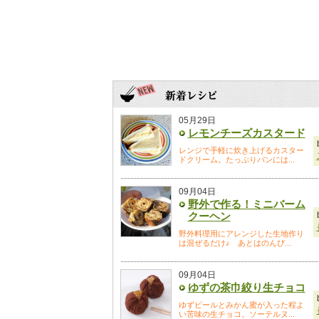
05月29日
レモンチーズカスタード
レンジで手軽に炊き上げるカスター
ドクリーム。たっぷりパンには...
09月04日
野外で作る！ミニバーム
クーヘン
野外料理用にアレンジした生地作り
は混ぜるだけ♪ あとはのんび...
09月04日
ゆずの茶巾絞り生チョコ
ゆずピールとみかん蜜が入った程よ
い苦味の生チョコ。ソーテルヌ...