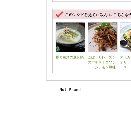
豚と白菜の豆乳鍋
ごぼうとレーズン
アボ
のバルサミコソテ
オリー
ー シナモン風味
ース