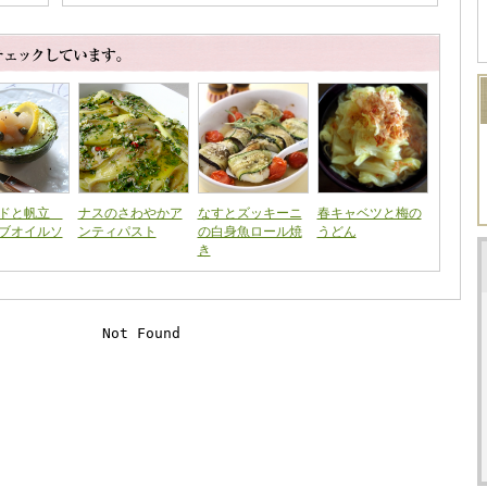
カドと帆立
ナスのさわやかア
なすとズッキーニ
春キャベツと梅の
ブオイルソ
ンティパスト
の白身魚ロール焼
うどん
き