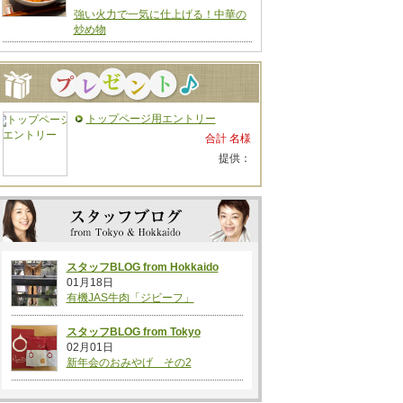
強い火力で一気に仕上げる！中華の
炒め物
トップページ用エントリー
合計 名様
提供：
スタッフBLOG from Hokkaido
01月18日
有機JAS牛肉「ジビーフ」
スタッフBLOG from Tokyo
02月01日
新年会のおみやげ その2