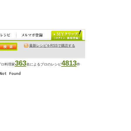
最新レシピをRSSで購読する
363
4813
プロ料理家
名によるプロのレシピ
件