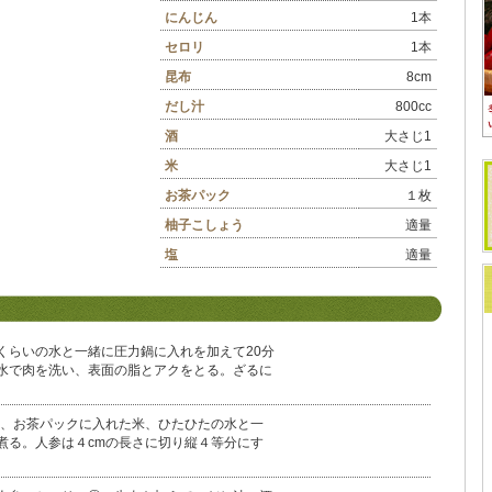
にんじん
1本
セロリ
1本
昆布
8cm
だし汁
800cc
酒
大さじ1
米
大さじ1
お茶パック
１枚
柚子こしょう
適量
塩
適量
くらいの水と一緒に圧力鍋に入れを加えて20分
水で肉を洗い、表面の脂とアクをとる。ざるに
布、お茶パックに入れた米、ひたひたの水と一
煮る。人参は４cmの長さに切り縦４等分にす