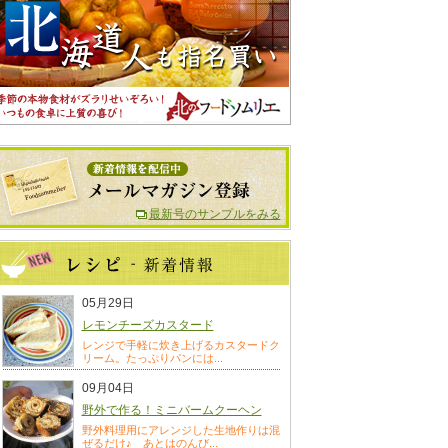
最新号のサンプルをみる
05月29日
レモンチーズカスタード
レンジで手軽に炊き上げるカスタードク
リーム。たっぷりパンには...
09月04日
野外で作る！ミニバームクーヘン
野外料理用にアレンジした生地作りは混
ぜるだけ♪ あとはのんび...