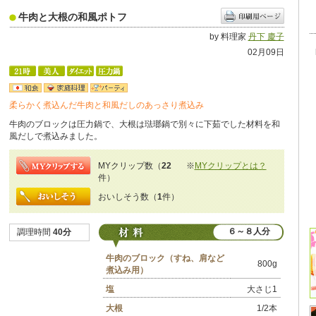
牛肉と大根の和風ポトフ
by 料理家
丹下 慶子
02月09日
柔らかく煮込んだ牛肉と和風だしのあっさり煮込み
牛肉のブロックは圧力鍋で、大根は琺瑯鍋で別々に下茹でした材料を和
風だしで煮込みました。
MYクリップ数（
22
※
MYクリップとは？
件）
おいしそう数（
1
件）
６～８人分
調理時間
40分
牛肉のブロック（すね、肩など
800g
煮込み用）
塩
大さじ1
大根
1/2本