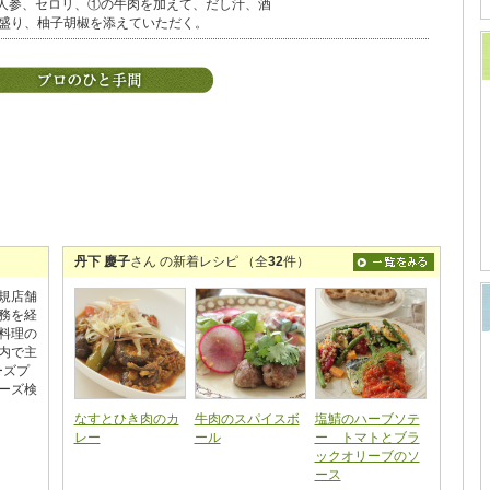
人参、セロリ、①の牛肉を加えて、だし汁、酒
に盛り、柚子胡椒を添えていただく。
丹下 慶子
さん の新着レシピ （全
32
件）
規店舗
務を経
料理の
内で主
ーズプ
ーズ検
なすとひき肉のカ
牛肉のスパイスボ
塩鯖のハーブソテ
レー
ール
ー トマトとブラ
ックオリーブのソ
ース