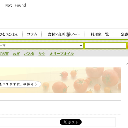
ブの実
ねぎ
パスタ
サケ
オリーブオイル