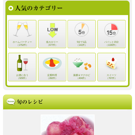
ホームパーティー
低カロリー
5分で1品
パパッと15分
（1752件）
（677件）
（141件）
（1100件）
お酒に合う
定番料理
薬膳＆マクロビ
スイーツ
（929件）
（282件）
（404件）
（767件）