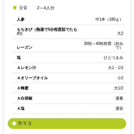
2～4人分
人参
中1本（180ｇ）
もちきび（熱湯で5分程度茹でたも
の）
大2
30殻～40粒程度（好み
レーズン
で）
塩
ひとつまみ
Ａレモン汁
大1・1/2
Ａオリーブオイル
小2
Ａ蜂蜜
大1/2
Ａ白胡椒
適量
Ａ塩
適宜