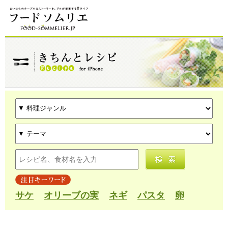
サケ
オリーブの実
ネギ
パスタ
卵