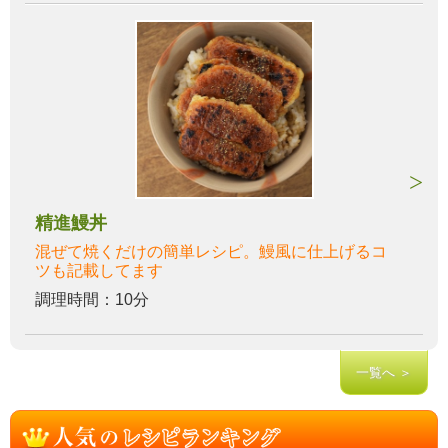
精進鰻丼
混ぜて焼くだけの簡単レシピ。鰻風に仕上げるコ
ツも記載してます
調理時間：10分
一覧へ ＞