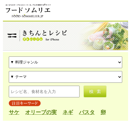
サケ
オリーブの実
ネギ
パスタ
卵