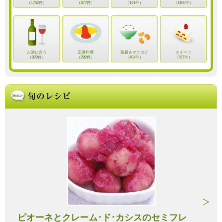
（1752件）
（677件）
（141件）
（1100件）
お酒に合う
定番料理
薬膳＆マクロビ
スイーツ
（929件）
（282件）
（404件）
（767件）
ピオーネとクレーム･ド･カシスのセミフレ