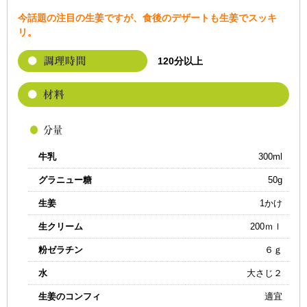
今話題の注目の生姜ですが、食後のデザートも生姜でスッキ
リ。
120分以上
牛乳
300ml
グラニュー糖
50g
生姜
1かけ
生クリーム
200ｍｌ
粉ゼラチン
６ｇ
水
大さじ２
生姜のコンフィ
適宜